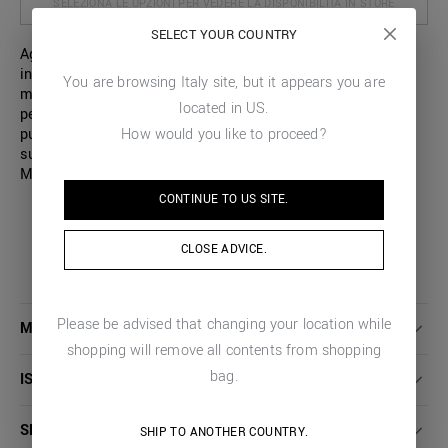
SELEZIONA LE OPZIONI PER VEDERE LA DISPONIBILITÀ IN STORE
SELECT YOUR COUNTRY
Aggiorna la tua collezione con questa t-shirt realizzata
interamente puro jersey di cotone tinta unita. Questo
You are browsing
Italy
site, but it appears you are
modello è disegnato con una vestibilità ampia e rilassata,
located in
US
.
perfetta per un look casual e contemporaneo. Il design
How would you like to proceed?
pulito ed essenziale è siglato da un dettaglio grafico tono
su tono, stampato sul davanti. Sul retro, il logo di Antony
Morato aggiunge un tocco di riconoscibilità al capo.
CONTINUE TO
US
SITE.
CLOSE ADVICE.
Please be advised that changing your location while
MAGGIORI DETTAGLI
shopping will remove all contents from shopping
bag.
ISTRUZIONI LAVAGGIO
SPEDIZIONI E RESI
SHIP TO ANOTHER COUNTRY.