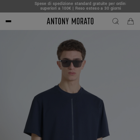
Spese di spedizione standard gratuite per ordini
superiori a 100€ | Reso esteso a 30 giorni
Antony Morato - Official O