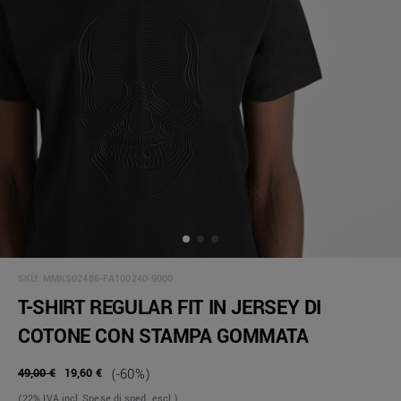
SKU:
MMKS02486-FA100240-9000
T-SHIRT REGULAR FIT IN JERSEY DI
COTONE CON STAMPA GOMMATA
49,00 €
19,60 €
(-60%)
(22% IVA incl, Spese di sped. escl.)