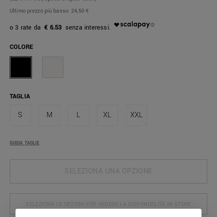
Ultimo prezzo più basso:
24,50 €
€ 6.53
COLORE
TAGLIA
S
M
L
XL
XXL
GUIDA TAGLIE
SELEZIONA UNA OPZIONE
SELEZIONA LE OPZIONI PER VEDERE LA DISPONIBILITÀ IN STORE