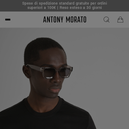
Spese di spedizione standard gratuite per ordini
superiori a 100€ | Reso esteso a 30 giorni
Antony Morato - Official O