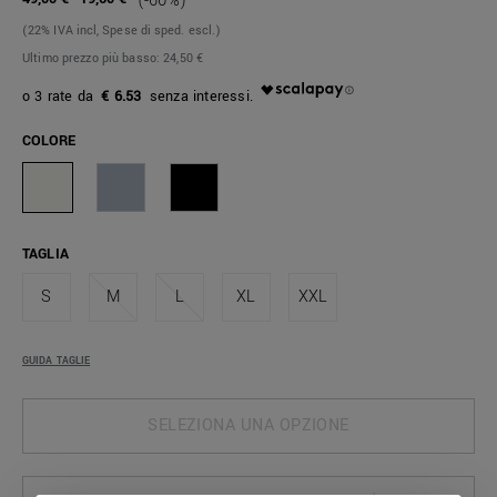
(-60%)
(22% IVA incl, Spese di sped. escl.)
Ultimo prezzo più basso:
24,50 €
€ 6.53
COLORE
TAGLIA
S
M
L
XL
XXL
GUIDA TAGLIE
SELEZIONA UNA OPZIONE