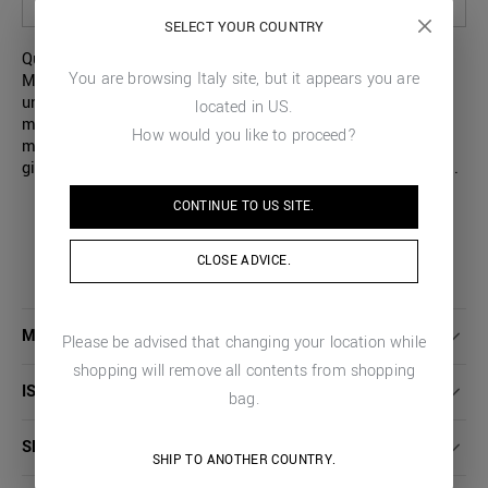
SELEZIONA LE OPZIONI PER VEDERE LA DISPONIBILITÀ IN STORE
SELECT YOUR COUNTRY
Questa t-shirt girocollo a manica corta firmata Antony
You are browsing
Italy
site, but it appears you are
Morato è realizzata interamente in jersey di cotone tinta
unita e dotata di vestibilità regular. Contraddistingue il
located in
US
.
modello la particolare stampa del logo sul petto con
How would you like to proceed?
monogramma. Un capo semplice ma raffinato, la scelta
giusta per aggiungere un tocco di stile ai tuoi outfit casual.
CONTINUE TO
US
SITE.
CLOSE ADVICE.
MAGGIORI DETTAGLI
Please be advised that changing your location while
shopping will remove all contents from shopping
ISTRUZIONI LAVAGGIO
bag.
SPEDIZIONI E RESI
SHIP TO ANOTHER COUNTRY.