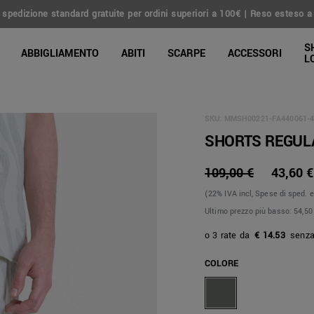
 spedizione standard gratuite per ordini superiori a 100€ | Reso esteso a 
line Shop
S
ABBIGLIAMENTO
ABITI
SCARPE
ACCESSORI
L
SKU:
MMSH00221-FA440061-4
SHORTS REGULA
109,00 €
43,60 €
(22% IVA incl, Spese di sped. e
Ultimo prezzo più basso:
54,50
€ 14.53
COLORE