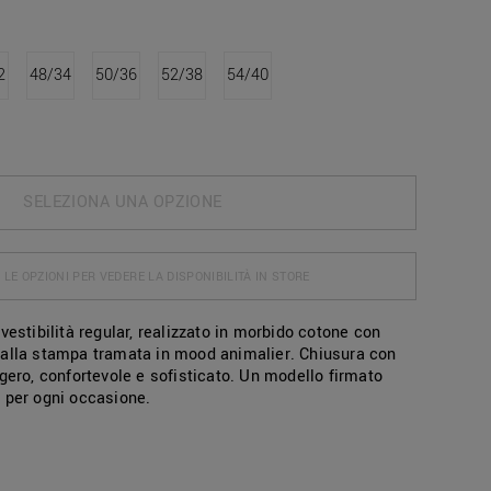
2
48/34
50/36
52/38
54/40
SELEZIONA UNA OPZIONE
 LE OPZIONI PER VEDERE LA DISPONIBILITÀ IN STORE
vestibilità regular, realizzato in morbido cotone con
alla stampa tramata in mood animalier. Chiusura con
gero, confortevole e sofisticato. Un modello firmato
 per ogni occasione.