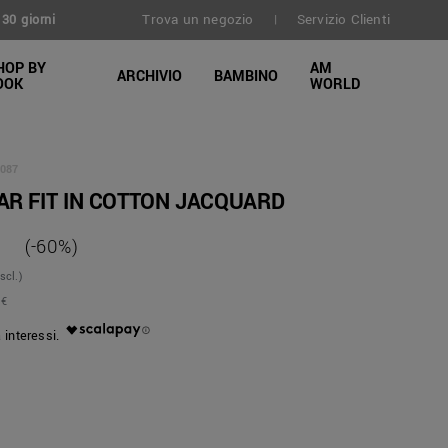
Trova un negozio
Servizio Clienti
30 giorni
|
HOP BY
AM
ARCHIVIO
BAMBINO
OOK
WORLD
087
R FIT IN COTTON JACQUARD
(-60%)
scl.)
 €