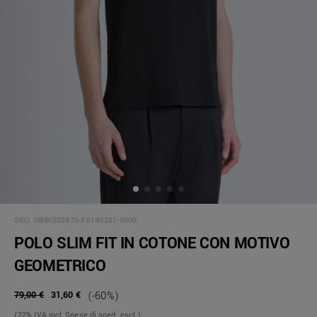
SKU:
MMKS02479-FA140281-9000
POLO SLIM FIT IN COTONE CON MOTIVO
GEOMETRICO
79,00 €
31,60 €
(-60%)
(22% IVA incl, Spese di sped. escl.)