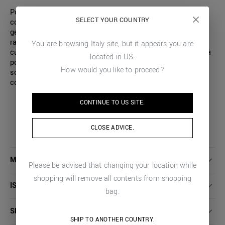
Polo con vestibilità slim realizzata interamente in
SELECT YOUR COUNTRY
confortevole cotone. Il capo è caratterizzato da un motivo
geometrico all-over tono su tono, un dettaglio dinamico e
raffinato. Il logo a contrasto, applicato sul davanti lato
You are browsing
Italy
site, but it appears you are
cuore, aggiunge un tocco di riconoscibilità. Indossa questa
located in
US
.
polo nel tempo libero o per una serata speciale, ti
How would you like to proceed?
sorprenderà per la sua versatilità e il suo appeal
contemporaneo.
CONTINUE TO
US
SITE.
CLOSE ADVICE.
MAGGIORI DETTAGLI
Please be advised that changing your location while
shopping will remove all contents from shopping
ISTRUZIONI LAVAGGIO
bag.
SPEDIZIONI E RESI
SHIP TO ANOTHER COUNTRY.