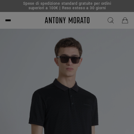
Spese di spedizione standard gratuite per ordini
superiori a 100€ | Reso esteso a 30 giorni
Antony Morato - Official O