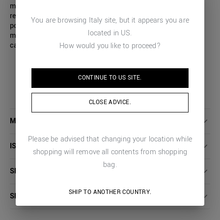
maglia girocollo con vestibilità regular. Antony Morato la
realizza in tinta unita con una lavorazione a rilievo. Collo,
You are browsing
Italy
site, but it appears you are
polsini e fondo sono pensati con una trama a costine
located in
US
.
mentre sul retro una piccola placchetta metallica sigla il
capo.
How would you like to proceed?
CONTINUE TO
US
SITE.
CLOSE ADVICE.
MAGGIORI DETTAGLI
Please be advised that changing your location while
ISTRUZIONI LAVAGGIO
shopping will remove all contents from shopping
bag.
SPEDIZIONI E RESI
SHIP TO ANOTHER COUNTRY.
SERVIZIO CLIENTI