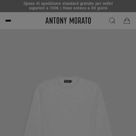
Spese di spedizione standard gratuite per ordini
superiori a 100€ | Reso esteso a 30 giorni
Antony Morato - Official O