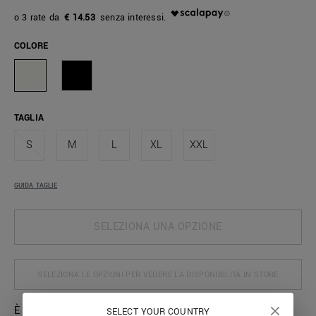
€ 14.53
COLORE
TAGLIA
S
M
L
XL
XXL
GUIDA TAGLIE
SELEZIONA UNA OPZIONE
SELEZIONA LE OPZIONI PER VEDERE LA DISPONIBILITÀ IN STORE
È confezionata interamente in morbido cotone questa
SELECT YOUR COUNTRY