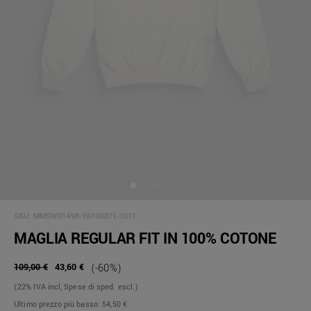
SKU:
MMSW01498-YA100071-1011
MAGLIA REGULAR FIT IN 100% COTONE
109,00 €
43,60 €
(-60%)
(22% IVA incl, Spese di sped. escl.)
Ultimo prezzo più basso:
54,50 €