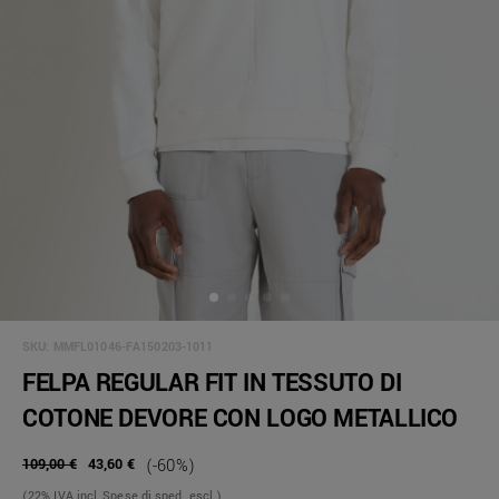
SKU:
MMFL01046-FA150203-1011
FELPA REGULAR FIT IN TESSUTO DI
COTONE DEVORE CON LOGO METALLICO
109,00 €
43,60 €
(-60%)
(22% IVA incl, Spese di sped. escl.)