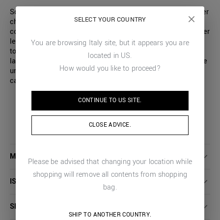
Scopri la felpa girocollo firmata Antony Morato, pensata per
SELECT YOUR COUNTRY
chi cerca uno stile unico e deciso. Realizzata in 100%
cotone, questa felpa dalla vestibilità regular si distingue per
le sue lunghe abrasioni localizzate, che aggiungono un
You are browsing
Italy
site, but it appears you are
tocco grintoso e contemporaneo al tuo look. Dotata di
located in
US
.
lavorazione a costine su collo, maniche e fondo, garantisce
How would you like to proceed?
una vestibilità confortevole che si adatta ai tuoi momenti
casual-chic.
CONTINUE TO
US
SITE.
CLOSE ADVICE.
MAGGIORI DETTAGLI
Please be advised that changing your location while
shopping will remove all contents from shopping
ISTRUZIONI LAVAGGIO
bag.
SPEDIZIONI E RESI
SHIP TO ANOTHER COUNTRY.