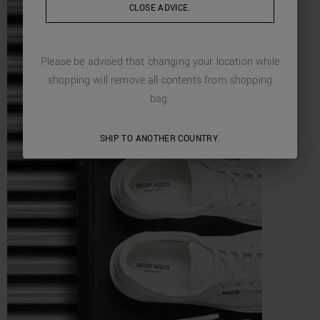
CLOSE ADVICE.
Please be advised that changing your location while
shopping will remove all contents from shopping
bag.
SHIP TO ANOTHER COUNTRY.