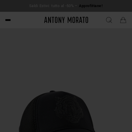
Sp
Saldi Estivi: tutto al -50% –
Approfittane!
Antony Morato - Official O