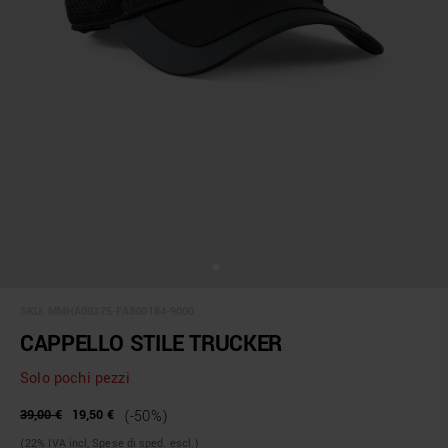
SKU:
MMHA00375-FA800184-9000
CAPPELLO STILE TRUCKER
Solo pochi pezzi
39,00 €
19,50 €
(-50%)
(22% IVA incl, Spese di sped. escl.)