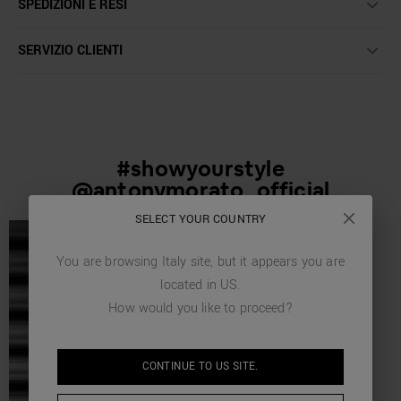
SPEDIZIONI E RESI
SERVIZIO CLIENTI
#showyourstyle
@antonymorato_official
SELECT YOUR COUNTRY
You are browsing
Italy
site, but it appears you are
located in
US
.
How would you like to proceed?
CONTINUE TO
US
SITE.