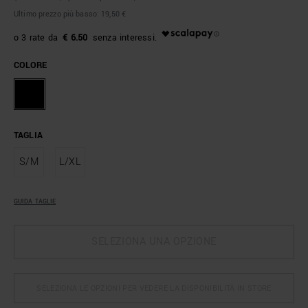
Ultimo prezzo più basso:
19,50 €
€ 6.50
COLORE
TAGLIA
S/M
L/XL
GUIDA TAGLIE
SELEZIONA UNA OPZIONE
SELEZIONA LE OPZIONI PER VEDERE LA DISPONIBILITÀ IN STORE