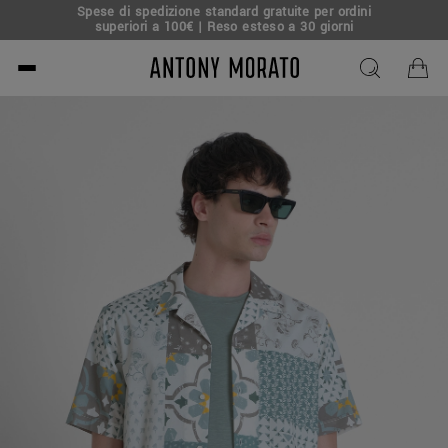
Spese di spedizione standard gratuite per ordini
superiori a 100€ | Reso esteso a 30 giorni
Antony Morato - Official O