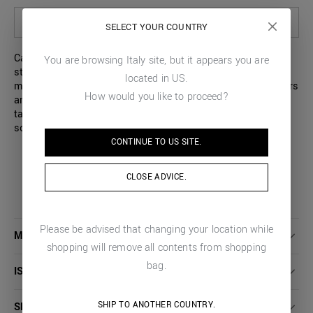
SELEZIONA LE OPZIONI PER VEDERE LA DISPONIBILITÀ IN STORE
SELECT YOUR COUNTRY
Camicia a maniche corte dal taglio vintage, che con il suo
You are browsing
Italy
site, but it appears you are
stile celebra le raffinate maioliche siciliane. Realizzata in
located in
US
.
misto viscosa e cotone con stampa. Camp collar con revers
How would you like to proceed?
ampi, vestibilità dritta senza pinces sul retro. Piccola
targhetta metallica logata e cucita sul retro. Da portare da
sola o sopra ad una t-shirt, per un look casual.
CONTINUE TO
US
SITE.
CLOSE ADVICE.
Please be advised that changing your location while
MAGGIORI DETTAGLI
shopping will remove all contents from shopping
bag.
ISTRUZIONI LAVAGGIO
SHIP TO ANOTHER COUNTRY.
SPEDIZIONI E RESI