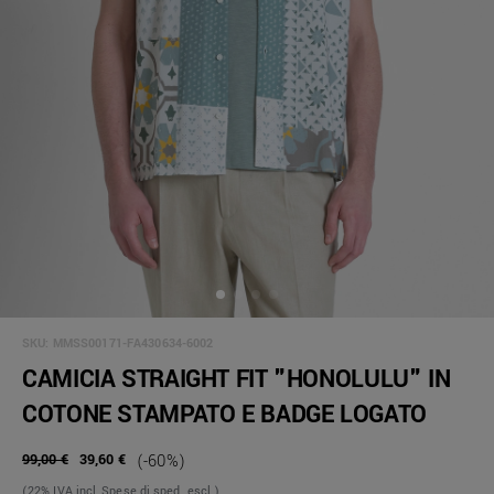
SKU:
MMSS00171-FA430634-6002
CAMICIA STRAIGHT FIT "HONOLULU" IN
COTONE STAMPATO E BADGE LOGATO
99,00 €
39,60 €
(-60%)
(22% IVA incl, Spese di sped. escl.)