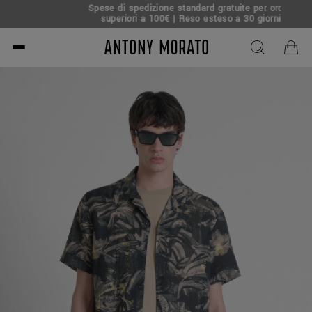
Spese di spedizione standard gratuite per ordini
superiori a 100€ | Reso esteso a 30 giorni
Antony Morato - Official O