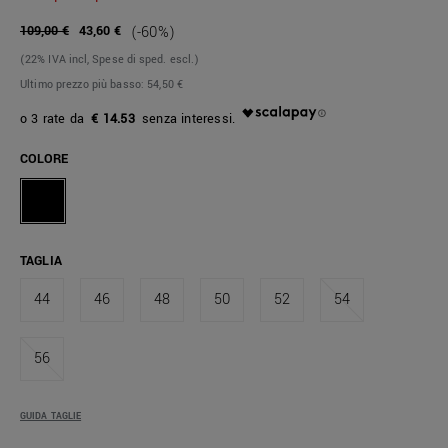
109,00 €
43,60 €
(-60%)
(22% IVA incl, Spese di sped. escl.)
Ultimo prezzo più basso:
54,50 €
€ 14.53
COLORE
TAGLIA
44
46
48
50
52
54
56
GUIDA TAGLIE