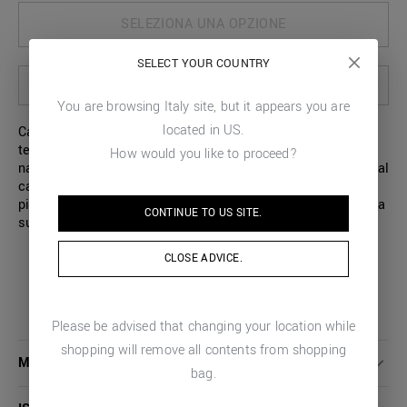
SELEZIONA UNA OPZIONE
SELECT YOUR COUNTRY
SELEZIONA LE OPZIONI PER VEDERE LA DISPONIBILITÀ IN STORE
You are browsing
Italy
site, but it appears you are
located in
US
.
Camicia a maniche corte dal taglio vintage, realizzata in
tessuto ramiè con stampa astratta. Il ramiè è un tessuto
How would you like to proceed?
naturale pregiato, che conferisce freschezza e leggerezza al
capo. Camp collar con revers ampi, vestibilità dritta senza
pinces sul retro. Piccola targhetta metallica logata e cucita
CONTINUE TO
US
SITE.
sul retro.
CLOSE ADVICE.
Please be advised that changing your location while
shopping will remove all contents from shopping
MAGGIORI DETTAGLI
bag.