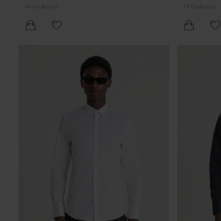
DE SERRAGE À LA TAILLE
+
6
Couleur(s)
+
3
Couleur(s)