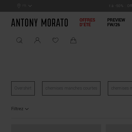
LIVRAISO
: Offres d'été –
Profitez de l'offre !
FR
Antony Morato - Official On
OFFRES
PREVIEW
D'ÉTÉ
FW/26
Overshirt
chemises manches courtes
chemises 
Filtrez