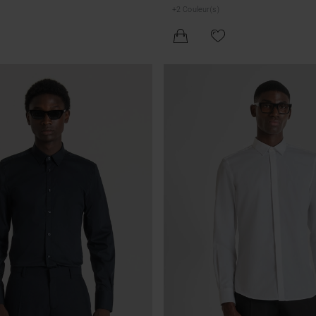
+
2
Couleur(s)