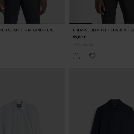
ER SLIM FIT « MILANO » EN
CHEMISE SLIM FIT « LONDON » 
E COTON MÉLANGÉE STRETCH
EASY IRON AVEC BOUTONNAGE D
59,00 €
+
6
Couleur(s)