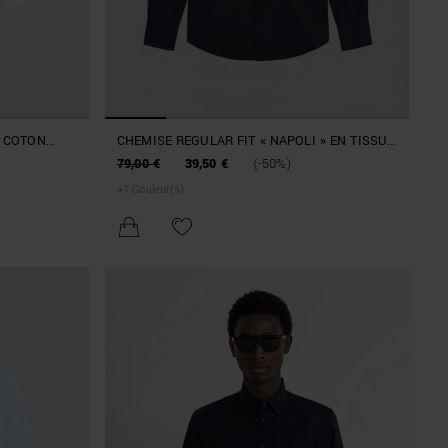
N COTON
CHEMISE REGULAR FIT « NAPOLI » EN TISSU
TECHNIQUE
79,00 €
39,50 €
(-50%)
+
1
Couleur(s)