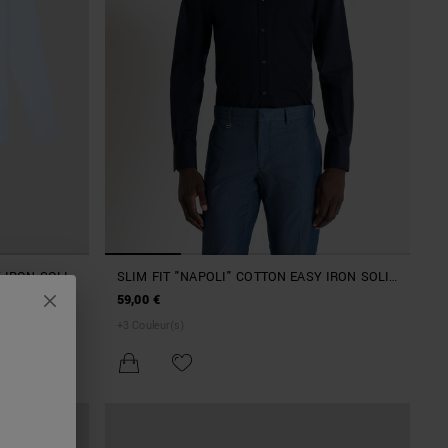
 IRON SOLID
SLIM FIT "NAPOLI" COTTON EASY IRON SOLID
SHIRT
59,00 €
+
3
Couleur(s)