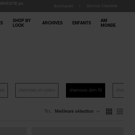
dons à 30
Boutiques
Service Clientèle
|
SHOP BY
AM
ES
ARCHIVES
ENFANTS
LOOK
MONDE
ees
chemises en coton
chemises slim fit
chemises 
Trier
:
Meilleure sélection