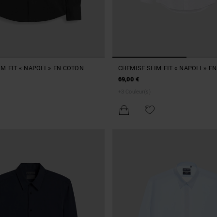
M FIT « NAPOLI » EN COTON
CHEMISE SLIM FIT « NAPOLI » E
MÉLANGÉ
69,00 €
+
3
Couleur(s)