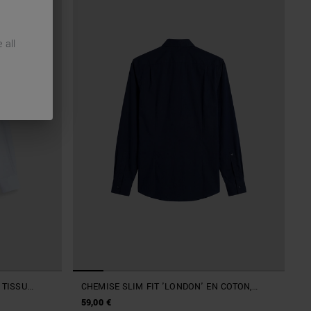
 all
 TISSU
CHEMISE SLIM FIT 'LONDON' EN COTON,
FACILE À REPASSER, AVEC PATTE DE
59,00 €