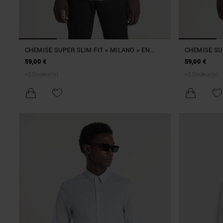
CHEMISE SUPER SLIM FIT « MILANO » EN
CHEMISE SUP
POPELINE DE COTON MÉLANGÉE STRETCH
POPELINE D
59,00 €
59,00 €
+
3
Couleur(s)
+
3
Couleur(s)