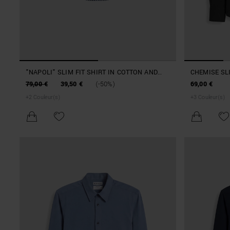
"NAPOLI" SLIM FIT SHIRT IN COTTON AND
CHEMISE SLI
VISCOSE BLEND WITH SOFT TOUCH PRINT
MÉLANGÉ
79,00 €
39,50 €
(-50%)
69,00 €
+
2
Couleur(s)
+
3
Couleur(s)