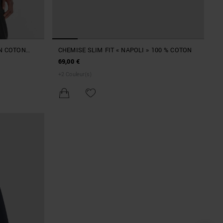
EN COTON
CHEMISE SLIM FIT « NAPOLI » 100 % COTON
ISSIMULÉ
69,00 €
+
2
Couleur(s)