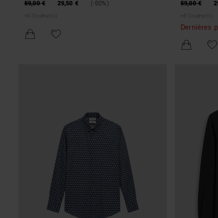
EASY IRON COTTON
EASY IRON 
59,00 €
29,50 €
(-50%)
59,00 €
2
+
6
Couleur(s)
+
6
Couleur(s)
Dernières p