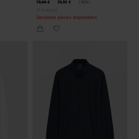
CH PRINT
VISCOSE BLEND WITH SOFT TOUCH PRINT
79,00 €
39,50 €
(-50%)
+
2
Couleur(s)
Dernières pièces disponibles