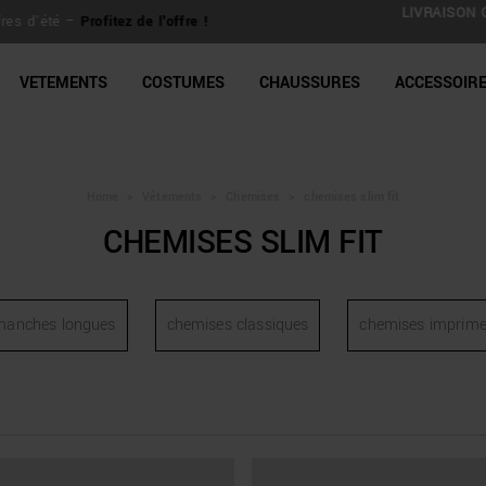
N GRATUITE pour toutes commandes supérieures à 150€ | Retour éten
jours
line Shop
VETEMENTS
COSTUMES
CHAUSSURES
ACCESSOIR
Home
>
Vêtements
>
Chemises
>
chemises slim fit
CHEMISES SLIM FIT
manches longues
chemises classiques
chemises imprim