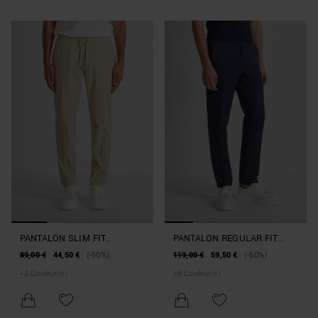
PANTALON SLIM FIT
PANTALON REGULAR FIT
« SALEM » EN COTON
« JULIAN » EN LIN MÉLANGÉ
89,00 €
44,50 €
(-50%)
119,00 €
59,50 €
(-50%)
ÉLASTIQUE AVEC
FLAMMÉ
+
2
Couleur(s)
+
5
Couleur(s)
PLAQUETTE LOGOTYPÉE