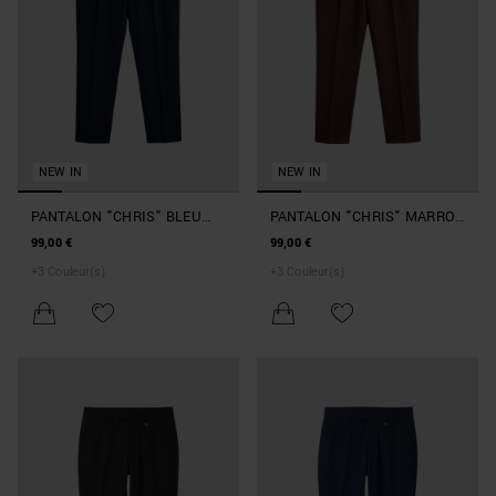
NEW IN
NEW IN
PANTALON "CHRIS" BLEU
PANTALON "CHRIS" MARRON
MARINE REGULAR FIT EN
FONCÉ REGULAR FIT EN
99,00 €
99,00 €
VISCOSE CRINKLE
VISCOSE CRINKLE
+
3
Couleur(s)
+
3
Couleur(s)