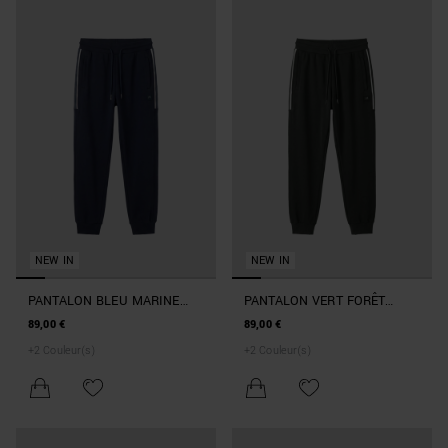
NEW IN
NEW IN
PANTALON BLEU MARINE
PANTALON VERT FORÊT
REGULAR FIT AVEC RUBAN
REGULAR FIT AVEC RUBAN
89,00 €
89,00 €
LATÉRAL ET PATCH EN
LATÉRAL ET PATCH EN
+
2
Couleur(s)
+
2
Couleur(s)
CAOUTCHOUC SOUS LA
CAOUTCHOUC SOUS LA
POCHE FRONTAL
POCHE FRONTAL