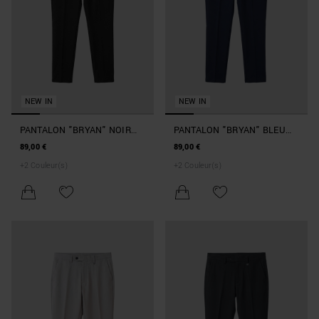
NEW IN
NEW IN
PANTALON "BRYAN" NOIR
PANTALON "BRYAN" BLEU
SLIM FIT EN TWILL STRETCH
MARINE SLIM FIT EN TWILL
89,00 €
89,00 €
DE COTON
STRETCH DE COTON
+
2
Couleur(s)
+
2
Couleur(s)