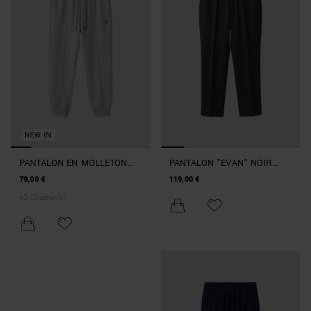
NEW IN
PANTALON EN MOLLETON
PANTALON "EVAN" NOIR
COLORIS PIERRE CARROT
RELAXED FIT EN VISCOSE
79,00 €
119,00 €
FIT EN INTERLOCK DE
STRETCH AVEC PLAQUE
+
3
Couleur(s)
COTON AVEC LOGO SUR
MÉTALLIQUE SUR LE
PLAQUE MÉTALLIQUE
PASSANT