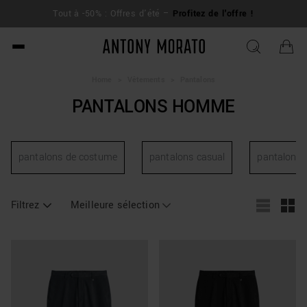
L
Tout à -50% : Offres d'été –
Profitez de l'offre !
su
Antony Morato - Official O
Home
>
Vêtements
>
Pantalons
PANTALONS HOMME
pantalons de costume
pantalons casual
pantalons 
Filtrez
Meilleure sélection