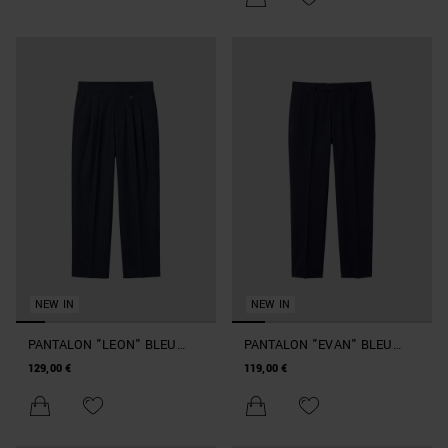
NEW IN
NEW IN
PANTALON "LEON" BLEU
PANTALON "EVAN" BLEU
MARINE WIDE LEG EN
MARINE RELAXED FIT EN
129,00 €
119,00 €
VISCOSE STRETCH RAYÉ
VISCOSE STRETCH AVEC
PLAQUE MÉTALLIQUE SUR
LE PASSANT