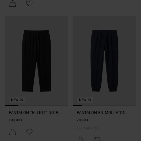
LE PASSANT
NEW IN
NEW IN
PANTALON "ELLIOT" NOIR
PANTALON EN MOLLETON
RELAXED FIT EN TWILL DE
BLEU MARINE CARROT FIT
109,00 €
79,00 €
VISCOSE AVEC PLAQUE
EN INTERLOCK DE COTON
+
3
Couleur(s)
MÉTALLIQUE
AVEC LOGO SUR PLAQUE
MÉTALLIQUE