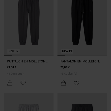
NEW IN
NEW IN
PANTALON EN MOLLETON
PANTALON EN MOLLETON
GRIS CARROT FIT EN
NOIR CARROT FIT EN
79,00 €
79,00 €
INTERLOCK DE COTON AVEC
INTERLOCK DE COTON AVEC
+
3
Couleur(s)
+
3
Couleur(s)
LOGO SUR PLAQUE
LOGO SUR PLAQUE
MÉTALLIQUE
MÉTALLIQUE