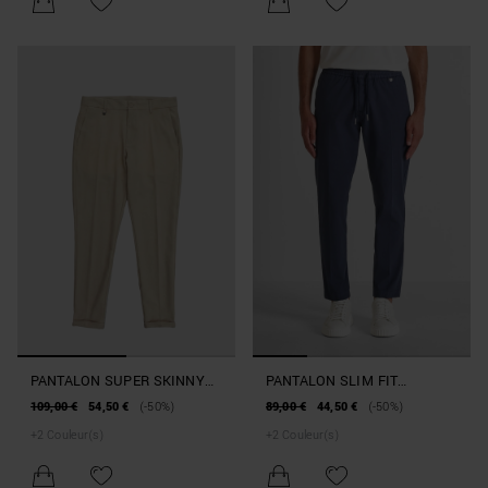
PANTALON SUPER SKINNY
PANTALON SLIM FIT
FIT « ASHE » EN COTON
« SALEM » EN COTON
109,00 €
54,50 €
(-50%)
89,00 €
44,50 €
(-50%)
MÉLANGÉ ÉLASTIQUE
ÉLASTIQUE AVEC
+
2
Couleur(s)
+
2
Couleur(s)
PLAQUETTE LOGOTYPÉE