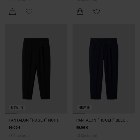
STRETCH DE VISCOSE
NEW IN
NEW IN
PANTALON "ROGER" NOIR
PANTALON "ROGER" BLEU
REGULAR FIT À LA CHEVILLE
MARINE REGULAR FIT À LA
99,00 €
99,00 €
EN TWILL STRETCH DE
CHEVILLE EN TWILL
+
3
Couleur(s)
+
3
Couleur(s)
VISCOSE
STRETCH DE VISCOSE