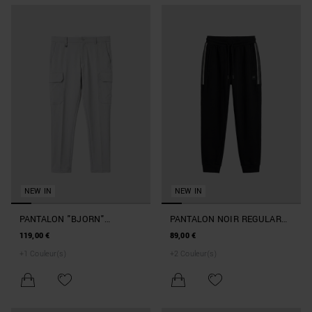
NEW IN
NEW IN
PANTALON "BJORN"
PANTALON NOIR REGULAR
COLORIS PIERRE SKINNY FIT
FIT AVEC RUBAN LATÉRAL ET
119,00 €
89,00 €
EN TISSU BI-STRETCH AVEC
PATCH EN CAOUTCHOUC
+
1
Couleur(s)
+
2
Couleur(s)
PLAQUE MÉTALLIQUE
SOUS LA POCHE FRONTAL