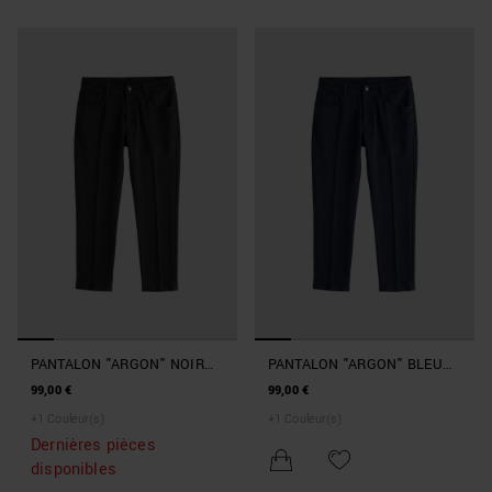
PANTALON "ARGON" NOIR
PANTALON "ARGON" BLEU
SLIM FIT À LA CHEVILLE
MARINE SLIM FIT À LA
99,00 €
99,00 €
CHEVILLE
+
1
Couleur(s)
+
1
Couleur(s)
Dernières pièces
disponibles