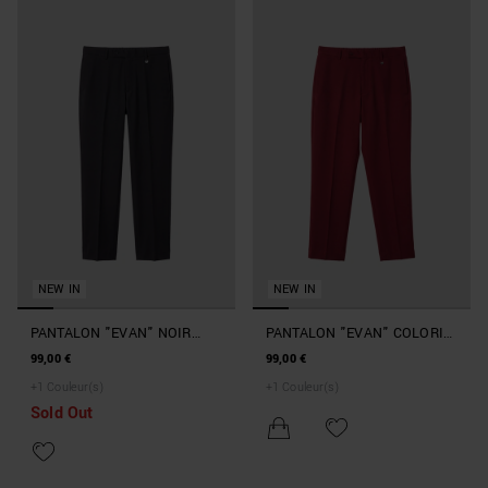
NEW IN
NEW IN
PANTALON "EVAN" NOIR
PANTALON "EVAN" COLORIS
RELAXED FIT EN VISCOSE
BORDEAUX RELAXED FIT EN
99,00 €
99,00 €
STRETCH AVEC PLAQUE
VISCOSE STRETCH AVEC
+
1
Couleur(s)
+
1
Couleur(s)
MÉTALLIQUE SUR LE
PLAQUE MÉTALLIQUE SUR
Sold Out
PASSANT
LE PASSANT