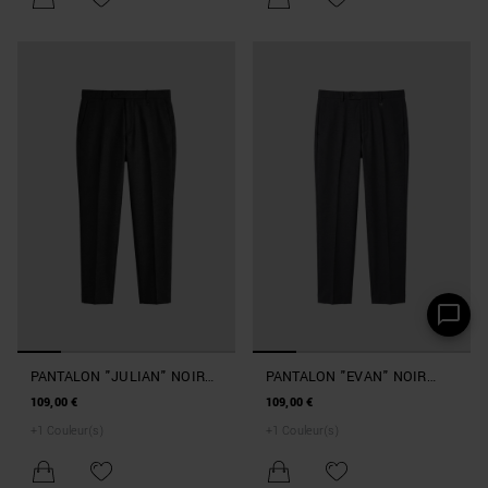
PANTALON "JULIAN" NOIR
PANTALON "EVAN" NOIR
REGULAR FIT EN VISCOSE
RELAXED FIT EN VISCOSE
109,00 €
109,00 €
AVEC PLAQUE MÉTALLIQUE
+
1
Couleur(s)
+
1
Couleur(s)
SUR LE PASSANT