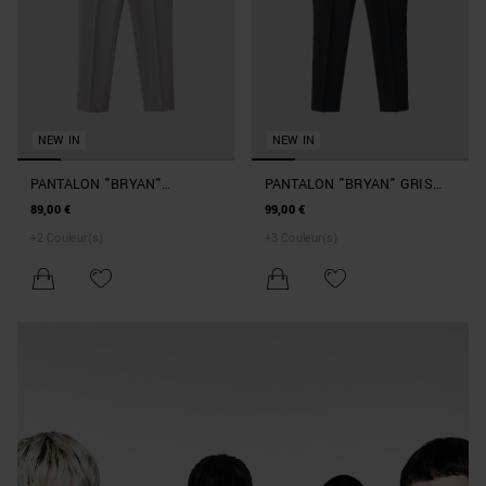
NEW IN
NEW IN
PANTALON "BRYAN"
PANTALON "BRYAN" GRIS
COLORIS ARGILE SLIM FIT
CHINÉ FONCÉ SLIM FIT EN
89,00 €
99,00 €
EN TWILL STRETCH DE
TWILL STRETCH
+
2
Couleur(s)
+
3
Couleur(s)
COTON