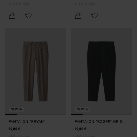
STRETCH
+
3
Couleur(s)
+
3
Couleur(s)
NEW IN
NEW IN
PANTALON "BRYAN"
PANTALON "ROGER" GRIS
COLORIS MASTIC SLIM FIT
CHINÉ FONCÉ REGULAR FIT
99,00 €
99,00 €
EN TWILL STRETCH
À LA CHEVILLE EN TWILL
+
3
Couleur(s)
+
3
Couleur(s)