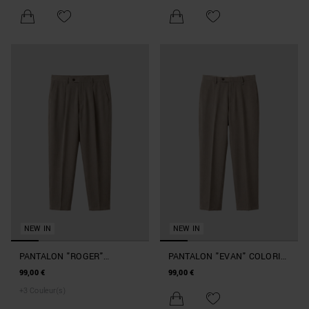
NEW IN
NEW IN
PANTALON "ROGER"
PANTALON "EVAN" COLORIS
COLORIS MASTIC REGULAR
MASTIC RELAXED FIT EN
99,00 €
99,00 €
FIT À LA CHEVILLE EN TWILL
VISCOSE STRETCH AVEC
+
3
Couleur(s)
STRETCH DE VISCOSE
PLAQUE MÉTALLIQUE SUR