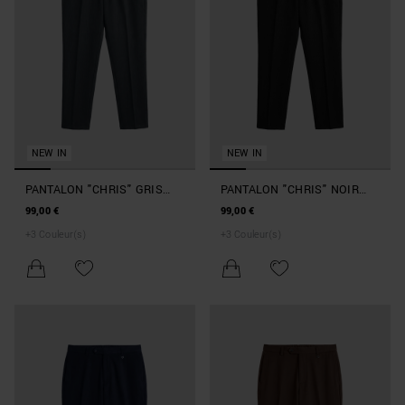
NEW IN
NEW IN
PANTALON "CHRIS" GRIS
PANTALON "CHRIS" NOIR
CHINÉ FONCÉ REGULAR FIT
REGULAR FIT EN VISCOSE
99,00 €
99,00 €
EN VISCOSE CRINKLE
CRINKLE
+
3
Couleur(s)
+
3
Couleur(s)