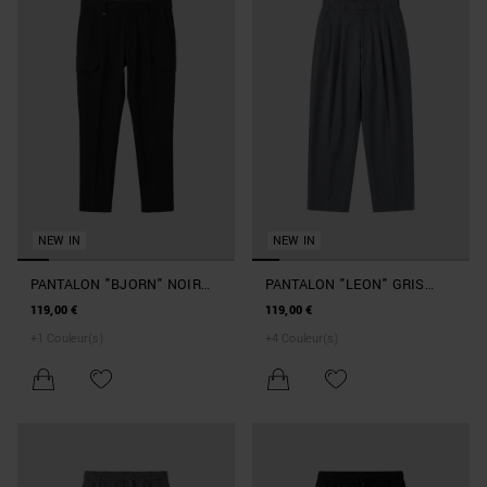
NEW IN
NEW IN
PANTALON "BJORN" NOIR
PANTALON "LEON" GRIS
SKINNY FIT EN TISSU BI-
CHINÉ FONCÉ WIDE LEG EN
119,00 €
119,00 €
STRETCH AVEC PLAQUE
VISCOSE STRETCH AVEC
+
1
Couleur(s)
+
4
Couleur(s)
MÉTALLIQUE
ÉLASTIQUE EN TAILLE ET
PLAQUE MÉTALLIQUE