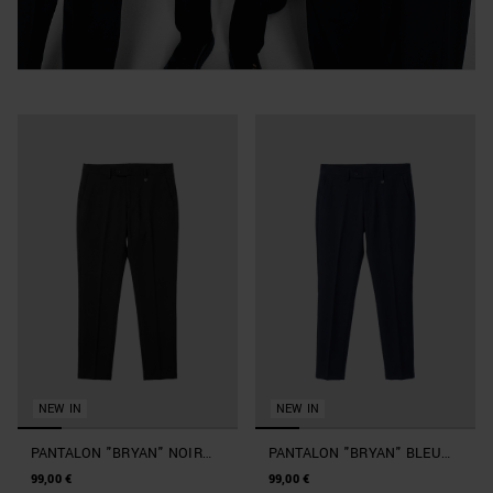
NEW IN
NEW IN
PANTALON "BRYAN" NOIR
PANTALON "BRYAN" BLEU
SLIM FIT EN TWILL STRETCH
MARINE SLIM FIT EN TWILL
99,00 €
99,00 €