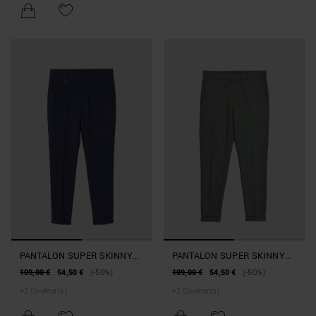
PANTALON SUPER SKINNY
PANTALON SUPER SKINNY
FIT « ASHE » EN COTON
FIT « ASHE » EN COTON
109,00 €
54,50 €
(-50%)
109,00 €
54,50 €
(-50%)
MÉLANGÉ ÉLASTIQUE
MÉLANGÉ ÉLASTIQUE
+
2
Couleur(s)
+
2
Couleur(s)