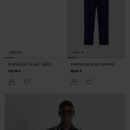
NEW IN
NEW IN
PANTALON "ALAN" GRIS
PANTALON BLEU MARINE
CHINÉ CLAIR RELAXED FIT
REGULAR FIT EN INTERLOCK
119,00 €
89,00 €
EN TWILL STRETCH DE
AVEC PLAQUE SUR LE
VISCOSE ET LAINE
PASSANT ET PASSEPOILS
SUR LES JAMBES