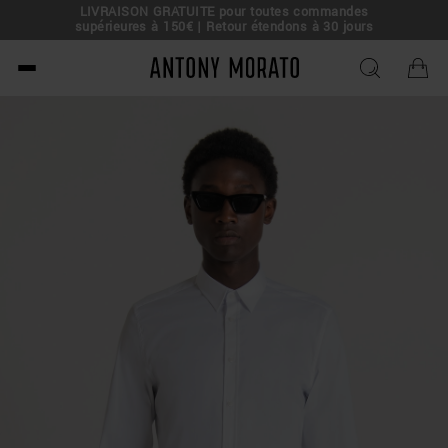
LIVRAISON GRATUITE pour toutes commandes
e !
supérieures à 150€ | Retour étendons à 30 jours
Antony Morato - Official O