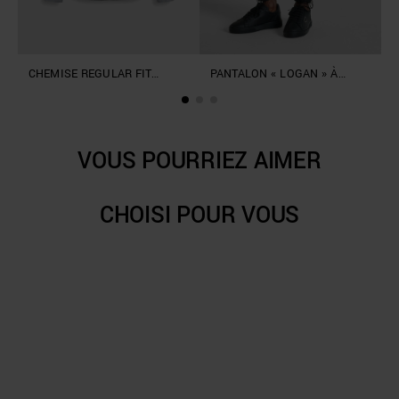
CHEMISE REGULAR FIT
PANTALON « LOGAN » À
D
« TIRANA » EN VISCOSE
COUPE CLASSIQUE
MÉLANGÉE COMPOUND
ÉLASTIQUE
VOUS POURRIEZ AIMER
CHOISI POUR VOUS