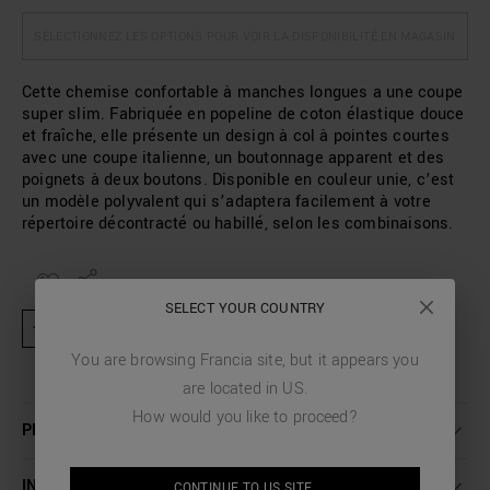
SÉLECTIONNEZ LES OPTIONS POUR VOIR LA DISPONIBILITÉ EN MAGASIN
Cette chemise confortable à manches longues a une coupe
super slim. Fabriquée en popeline de coton élastique douce
et fraîche, elle présente un design à col à pointes courtes
avec une coupe italienne, un boutonnage apparent et des
poignets à deux boutons. Disponible en couleur unie, c’est
un modèle polyvalent qui s’adaptera facilement à votre
répertoire décontracté ou habillé, selon les combinaisons.
SELECT YOUR COUNTRY
★ Produit exclu des activités promotionnelles et codes de réduction
You are browsing
Francia
site, but it appears you
are located in
US
.
How would you like to proceed?
PLUS DE DÉTAILS
INSTRUCTIONS DE LAVAGE
CONTINUE TO
US
SITE.