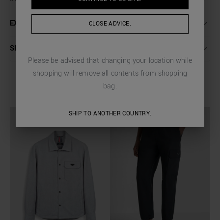
EXPÉDITION ET RETOURS
CLOSE ADVICE.
SERVICE CLIENT
Please be advised that changing your location while
shopping will remove all contents from shopping
bag.
COMPLETE THE LOOK
SHIP TO ANOTHER COUNTRY.