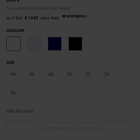
59,00 €
Taxe comprise, frais de port non compris
€ 19.67
COULEUR
SIZE
44
46
48
50
52
54
56
GUIDE DES TAILLES
SÉLECTIONNER LES OPTIONS