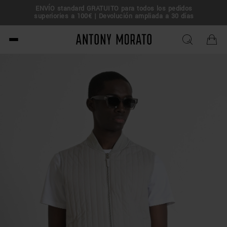
ue tu
ENVÍO standard GRATUITO para todos los pedidos
superiories a 100€ | Devolución ampliada a 30 días
Antony Morato - Official O