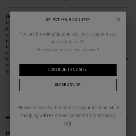
TIENDA
Descubre el nuevo chaleco de Antony Morato,
SELECT YOUR COUNTRY
confeccionado con relleno sintético Sorona Aura®: la
elección perfecta para quienes buscan el equilibrio
You are browsing
Spagna
site, but it appears you
adecuado entre calidez y libertad de movimiento. Se
caracteriza por un motivo de rayas verticales en la parte
are located in
US
.
delantera, en contraste con la parte posterior de felpa en
How would you like to proceed?
acabado liso. El cuello y el bajo acanalados añaden un
detalle refinado a la prenda, mientras que el práctico cierre
central y los bolsillos ribeteados aportan practicidad y
CONTINUE TO
US
SITE.
comodidad.
CLOSE ADVICE.
Please be advised that changing your location while
shopping will remove all contents from shopping
MÁS INFORMACIÓN
bag.
INSTRUCCIONES DE LAVADO