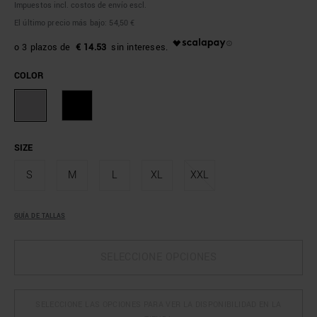
Impuestos incl. costos de envío escl.
El último precio más bajo:
54,50 €
€ 14.53
COLOR
SIZE
S
M
L
XL
XXL
GUÍA DE TALLAS
SELECCIONE OPCIONES
SELECCIONE LAS OPCIONES PARA VER LA DISPONIBILIDAD EN LA