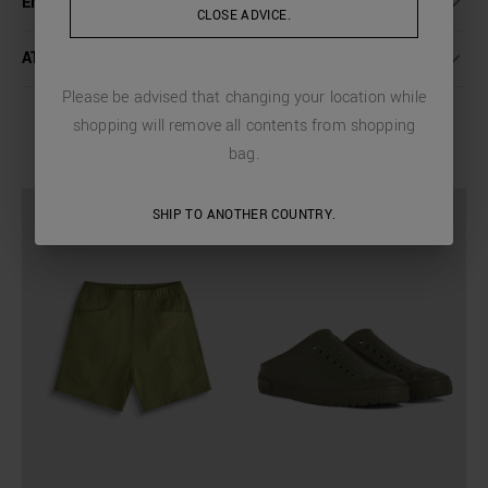
ENVÍO Y DEVOLUCIONES
CLOSE ADVICE.
ATENCIÓN AL CLIENTE
Please be advised that changing your location while
shopping will remove all contents from shopping
COMPLETE THE LOOK
bag.
SHIP TO ANOTHER COUNTRY.