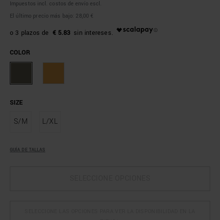
Impuestos incl. costos de envío escl.
El último precio más bajo:
28,00 €
€ 5.83
COLOR
SIZE
S/M
L/XL
GUÍA DE TALLAS
SELECCIONE OPCIONES
SELECCIONE LAS OPCIONES PARA VER LA DISPONIBILIDAD EN LA