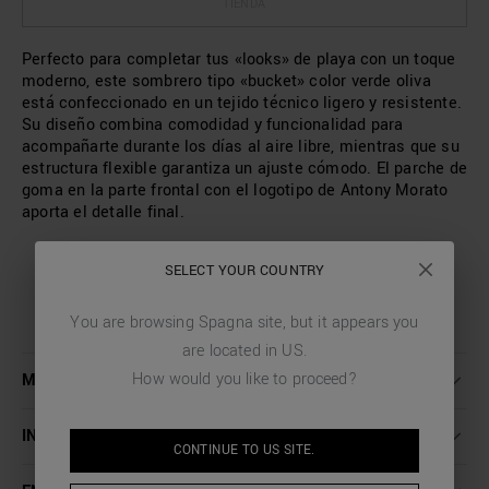
TIENDA
Perfecto para completar tus «looks» de playa con un toque
moderno, este sombrero tipo «bucket» color verde oliva
está confeccionado en un tejido técnico ligero y resistente.
Su diseño combina comodidad y funcionalidad para
acompañarte durante los días al aire libre, mientras que su
estructura flexible garantiza un ajuste cómodo. El parche de
goma en la parte frontal con el logotipo de Antony Morato
aporta el detalle final.
SELECT YOUR COUNTRY
You are browsing
Spagna
site, but it appears you
are located in
US
.
How would you like to proceed?
MÁS INFORMACIÓN
INSTRUCCIONES DE LAVADO
CONTINUE TO
US
SITE.