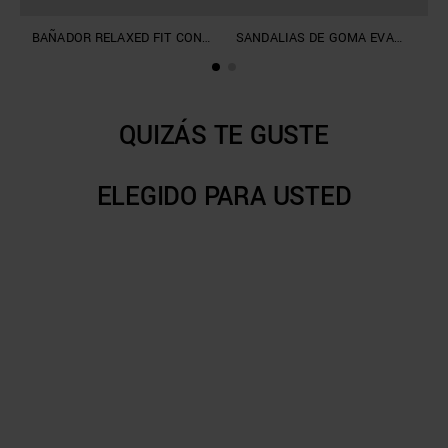
BAÑADOR RELAXED FIT CON
SANDALIAS DE GOMA EVA
C
BOLSILLO Y PARCHE CON
«DEREK» BEACHWEAR
R
LOGOTIPO
COLLECTION
C
QUIZÁS TE GUSTE
ELEGIDO PARA USTED