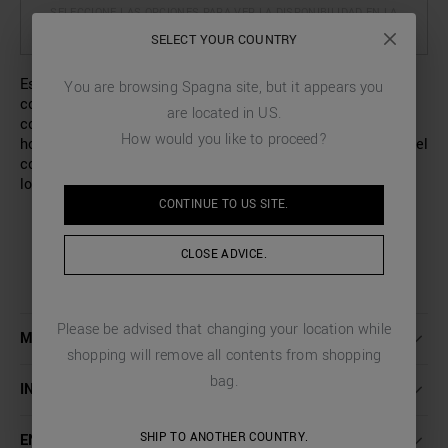
SELECCIONE LAS OPCIONES PARA VER LA DISPONIBILIDAD EN LA
TIENDA
SELECT YOUR COUNTRY
Esta camiseta de manga corta de Antony Morato está
You are browsing
Spagna
site, but it appears you
confeccionada 100 % de algodón. Confeccionada con un
are located in
US
.
corte holgado, presenta un estampado de rayas
How would you like to proceed?
horizontales y un parche con un tigre de goma en el lado del
corazón. Una prenda informal perfecta para completar tus
looks urbanos.
CONTINUE TO
US
SITE.
CLOSE ADVICE.
Please be advised that changing your location while
MÁS INFORMACIÓN
shopping will remove all contents from shopping
bag.
INSTRUCCIONES DE LAVADO
SHIP TO ANOTHER COUNTRY.
ENVÍO Y DEVOLUCIONES