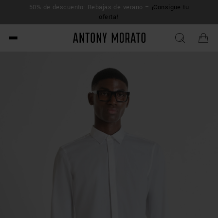
50% de descuento: Rebajas de verano –
¡Consigue tu
ENV
sup
oferta!
Antony Morato - Official O