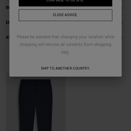
CONTINUE TO
US
SITE.
INSTRUCCIONES DE LAVADO
CLOSE ADVICE.
ENVÍO Y DEVOLUCIONES
Please be advised that changing your location while
ATENCIÓN AL CLIENTE
shopping will remove all contents from shopping
bag.
COMPLETE THE LOOK
SHIP TO ANOTHER COUNTRY.