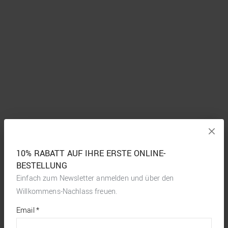
10% RABATT AUF IHRE ERSTE ONLINE-
BESTELLUNG
Einfach zum Newsletter anmelden und über den
Willkommens-Nachlass freuen.
*
required
Email
*
fields