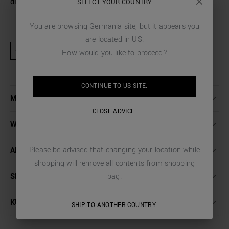
die Freizeit.
SELECT YOUR COUNTRY
You are browsing
Germania
site, but it appears you
are located in
US
.
★ Produkt von Promotionen und Rabattcodes ausgeschlossen
How would you like to proceed?
CONTINUE TO
US
SITE.
MEHR INFORMATIONEN
CLOSE ADVICE.
WASCHANLEITUNG
Please be advised that changing your location while
ABMESSUNGEN
shopping will remove all contents from shopping
SENDUNGEN UND RÜCKSENDUNGEN
bag.
KUNDENDIENST
SHIP TO ANOTHER COUNTRY.