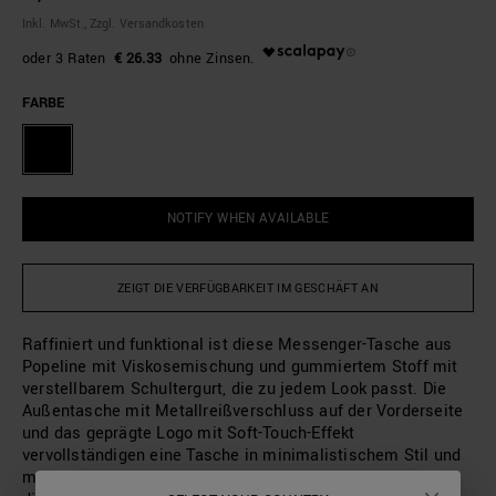
Inkl. MwSt., Zzgl. Versandkosten
€ 26.33
FARBE
NOTIFY WHEN AVAILABLE
ZEIGT DIE VERFÜGBARKEIT IM GESCHÄFT AN
Raffiniert und funktional ist diese Messenger-Tasche aus
Popeline mit Viskosemischung und gummiertem Stoff mit
verstellbarem Schultergurt, die zu jedem Look passt. Die
Außentasche mit Metallreißverschluss auf der Vorderseite
und das geprägte Logo mit Soft-Touch-Effekt
vervollständigen eine Tasche in minimalistischem Stil und
mit Liebe zum Detail, ideal sowohl fürs Büro als auch für