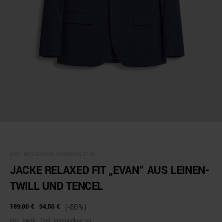
SKU:
MMJS00091-FA800205-7146
JACKE RELAXED FIT „EVAN“ AUS LEINEN-
TWILL UND TENCEL
189,00 €
94,50 €
(-50%)
Inkl. MwSt., Zzgl. Versandkosten