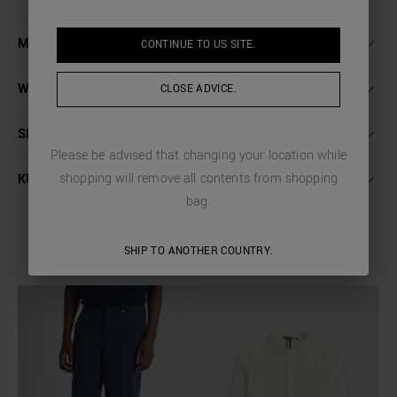
MEHR INFORMATIONEN
CONTINUE TO
US
SITE.
WASCHANLEITUNG
CLOSE ADVICE.
SENDUNGEN UND RÜCKSENDUNGEN
Please be advised that changing your location while
shopping will remove all contents from shopping
KUNDENDIENST
bag.
SHIP TO ANOTHER COUNTRY.
COMPLETE THE LOOK