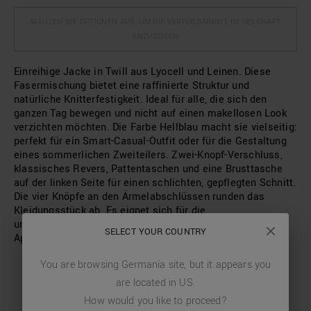
WÄHLEN SIE OPTIONEN AUS, UM DIE VERFÜGBARKEIT IM GESCHÄFT
ANZUZEIGEN
Einreihige Jacke in Twill aus Lyocell und Leinen. Diese
Fasermischung bietet eine raffinierte Struktur und
natürliche Knitterfestigkeit. Ideal für alle, die sich den
ganzen Tag bewegen und nicht auf einen makellosen Look
verzichten möchten. Die Farbe Hellblau macht sie vielseitig:
perfekt für ein Smart-Casual-Outfit oder für die Gestaltung
eines sommerlichen Zweiteilers. Zwei-Knopf-Verschluss,
klassisches Revers, Pattentaschen und eine Brusttasche
auf der linken Seite für einen schlichten, gepflegten Schnitt.
Die vier Knöpfe an den Ärmelabschlüssen runden das
Kleidungsstück ab. Es eignet sich für die
unterschiedlichsten Kontexte: vom Meeting bis zum
SELECT YOUR COUNTRY
Aperitif.
You are browsing
Germania
site, but it appears you
are located in
US
.
How would you like to proceed?