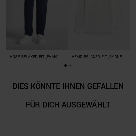
HOSE RELAXED FIT „EVAN“
HEMD RELAXED FIT „SYDNEY“
S
AUS LEINEN-LYOCELL-
AUS VISKOSE MIT WEICHER
L
MISCHGEWEBE
NOTE
DIES KÖNNTE IHNEN GEFALLEN
FÜR DICH AUSGEWÄHLT