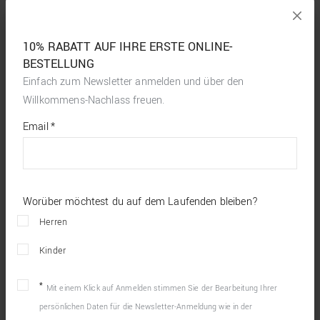
10% RABATT AUF IHRE ERSTE ONLINE-
BESTELLUNG
Einfach zum Newsletter anmelden und über den
Willkommens-Nachlass freuen.
*
required
Email
*
fields
Worüber möchtest du auf dem Laufenden bleiben?
Herren
Kinder
Mit einem Klick auf Anmelden stimmen Sie der Bearbeitung Ihrer
persönlichen Daten für die Newsletter-Anmeldung wie in der