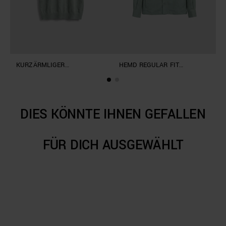
KURZÄRMLIGER
HEMD REGULAR FIT
S
RUNDHALSPULLOVER
„ANTIGUA“ AUS LEINEN-
L
REGULAR FIT AUS WEICHEM
VISKOSE-MISCHGEWEBE
LEINEN-MISCHGEWEBE
SLUB
DIES KÖNNTE IHNEN GEFALLEN
FÜR DICH AUSGEWÄHLT