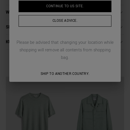
CONTINUE TO
US
SITE.
WASCHANLEITUNG
CLOSE ADVICE.
SENDUNGEN UND RÜCKSENDUNGEN
KUNDENDIENST
Please be advised that changing your location while
shopping will remove all contents from shopping
bag.
COMPLETE THE LOOK
SHIP TO ANOTHER COUNTRY.