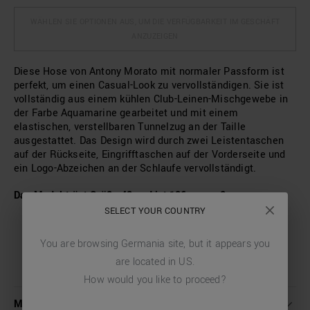
WÄHLEN SIE OPTIONEN AUS, UM DIE VERFÜGBARKEIT IM GESCHÄFT
ANZUZEIGEN
Diese Hose von Antony Morato mit normaler Passform ist
perfekt, um einen Casual-Look zu vervollständigen. Sie ist
vollständig aus einem kühlen Club-Leinen-Mischgewebe in
der Farbe Aquamarine gearbeitet und mit einem
elastischen, verstellbaren Tunnelzug an der Taille
ausgestattet. Das Design wird durch zwei Leistentaschen
auf der Rückseite, Eingrifftaschen auf der Vorderseite und
ein Logo-Abzeichen an der Schlaufe vervollständigt.
Das Model trägt Größe 48 und ist 186 cm groß.
SELECT YOUR COUNTRY
You are browsing
Germania
site, but it appears you
are located in
US
.
How would you like to proceed?
MEHR INFORMATIONEN