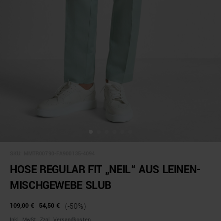
SKU:
MMTR00790-FA900135-4094
HOSE REGULAR FIT „NEIL“ AUS LEINEN-
MISCHGEWEBE SLUB
109,00 €
54,50 €
(-50%)
Inkl. MwSt., Zzgl. Versandkosten