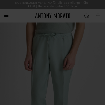
KOSTENLOSER VERSAND für alle Bestellungen über
 Deal!
€150 | Rücksendungsfrist 30 Tage
Antony Morato - Official O