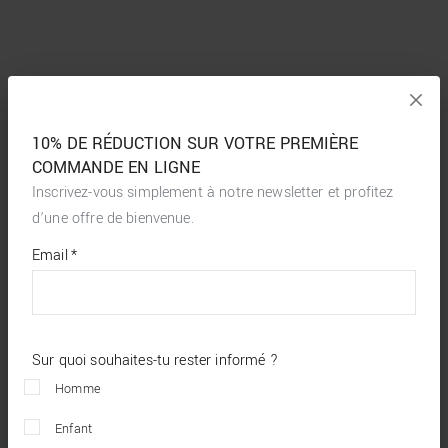
10% DE RÉDUCTION SUR VOTRE PREMIÈRE
COMMANDE EN LIGNE
Inscrivez-vous simplement à notre newsletter et profitez
d’une offre de bienvenue.
*
required
Email
*
fields
Sur quoi souhaites-tu rester informé ?
Homme
Enfant