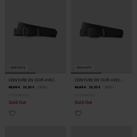
ENFANTS
ENFANTS
CEINTURE EN CUIR AVEC
CEINTURE EN CUIR AVEC
BOUCLE RECTANGULAIRE
BOUCLE RECTANGULAIRE
49,00 €
24,50 €
(-50%)
49,00 €
24,50 €
(-50%)
+
1
Couleur(s)
+
1
Couleur(s)
Sold Out
Sold Out