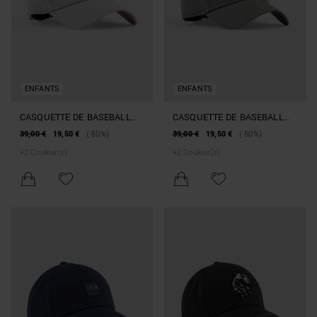
ENFANTS
ENFANTS
CASQUETTE DE BASEBALL
CASQUETTE DE BASEBALL
EN POPLINE AVEC LOGO
EN POPLINE AVEC LOGO
39,00 €
19,50 €
(-50%)
39,00 €
19,50 €
(-50%)
+
2
Couleur(s)
+
2
Couleur(s)