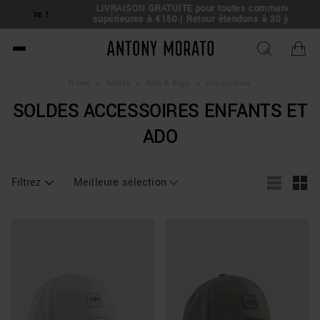
LIVRAISON GRATUITE pour toutes commandes
e !
supérieures à €150 | Retour étendons à 30 jours
Antony Morato - Official O
Home
>
Soldes
>
Kids & Boys
>
Accessories
SOLDES ACCESSOIRES ENFANTS ET
ADO
Filtrez
Meilleure sélection