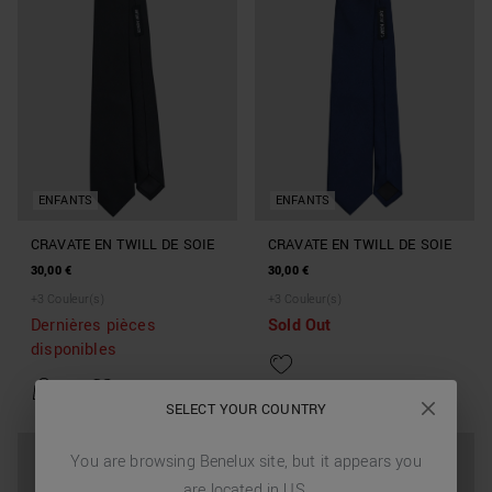
ENFANTS
ENFANTS
CRAVATE EN TWILL DE SOIE
CRAVATE EN TWILL DE SOIE
30,00 €
30,00 €
+
3
Couleur(s)
+
3
Couleur(s)
Dernières pièces
Sold Out
disponibles
SELECT YOUR COUNTRY
You are browsing
Benelux
site, but it appears you
are located in
US
.