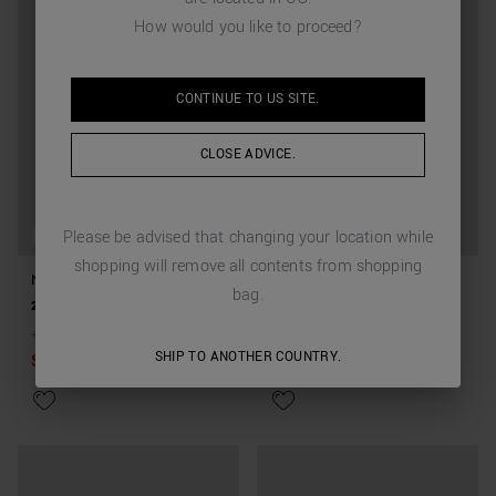
How would you like to proceed?
CONTINUE TO
US
SITE.
CLOSE ADVICE.
Please be advised that changing your location while
ENFANTS
ENFANTS
shopping will remove all contents from shopping
NOEUD PAPILLON EN TWILL
NOEUD PAPILLON EN TWILL
bag.
DE SOIE
DE SOIE
25,00 €
25,00 €
12,50 €
(-50%)
+
3
Couleur(s)
+
3
Couleur(s)
SHIP TO ANOTHER COUNTRY.
Sold Out
Sold Out