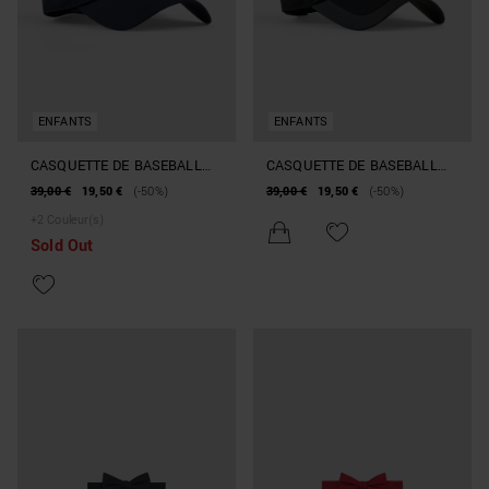
ENFANTS
ENFANTS
CASQUETTE DE BASEBALL
CASQUETTE DE BASEBALL
EN POPLINE AVEC LOGO
EN POPLINE AVEC LOGO
39,00 €
19,50 €
(-50%)
39,00 €
19,50 €
(-50%)
+
2
Couleur(s)
Sold Out