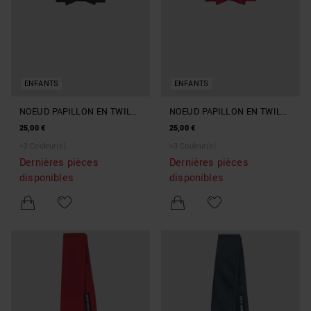
ENFANTS
ENFANTS
NOEUD PAPILLON EN TWILL
NOEUD PAPILLON EN TWILL
DE SOIE
DE SOIE
25,00 €
25,00 €
+
3
Couleur(s)
+
3
Couleur(s)
Dernières pièces
Dernières pièces
disponibles
disponibles