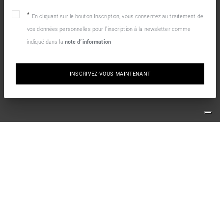
En cliquant sur le bouton Inscription, vous consentez au traitement de
vos données personnelles pour l’inscription à la newsletter comme
indiqué dans la
note d’information
INSCRIVEZ-VOUS MAINTENANT
10% DE RÉDUCTION SUR VOTRE PREMIÈRE
COMMANDE EN LIGNE
Inscrivez-vous simplement à notre newsletter et profitez
d’une offre de bienvenue.
*