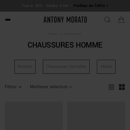
L
Tout à -50% : Soldes d'été –
Profitez de l'offre !
su
Antony Morato - Official O
Home
>
Chaussures
CHAUSSURES HOMME
Baskets
Chaussures formelles
Mules
Filtrez
Meilleure sélection