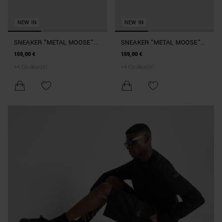
NEW IN
NEW IN
SNEAKER "METAL MOOSE"
SNEAKER "METAL MOOSE"
BLEU INTENSE EN DAIM
VERT MILITAIRE FONCÉ EN
159,00 €
159,00 €
AVEC LOGO 3D SUR PLAQUE
DAIM AVEC LOGO 3D SUR
+
4
Couleur(s)
+
4
Couleur(s)
ET SEMELLE PLATEFORME
PLAQUE ET SEMELLE
PLATEFORME