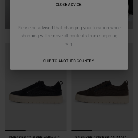
CLOSE ADVICE.
Please be advised that changing your location while
shopping will remove all contents from shopping
bag.
SHIP TO ANOTHER COUNTRY.
SNEAKER "ZIPPER ANIMAL"
SNEAKER "ZIPPER ANIMAL"