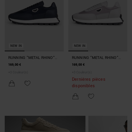
NEW IN
NEW IN
RUNNING "METAL RHINO"
RUNNING "METAL RHINO"
BLEU INTENSE EN CUIR ET
COLORIS GLACE EN CUIR ET
169,00 €
169,00 €
NYLON AVEC LOGO 3D SUR
NYLON AVEC LOGO 3D SUR
+
3
Couleur(s)
+
3
Couleur(s)
PLAQUE ET SEMELLE AVEC
PLAQUE ET SEMELLE AVEC
Dernières pièces
BAS SCULPTÉ
BAS SCULPTÉ
disponibles