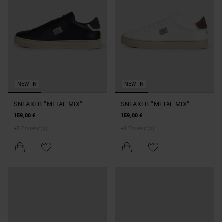
NEW IN
NEW IN
SNEAKER "METAL MIX"
SNEAKER "METAL MIX"
NOIRE EN CUIR MARTELÉ
BLANCHE EN CUIR MARTELÉ
159,00 €
159,00 €
AVEC LOGO 3D SUR PLAQUE
AVEC LOGO 3D SUR PLAQUE
+
1
Couleur(s)
+
1
Couleur(s)
ET SEMELLE PLATE
ET SEMELLE PLATE