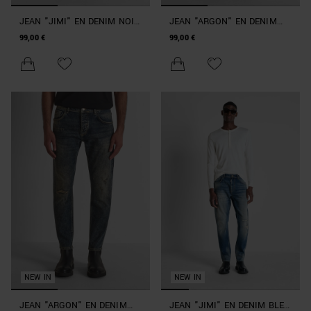
JEAN "JIMI" EN DENIM NOIR
JEAN "ARGON" EN DENIM
CROPPED SLIM FIT
BLEU SLIM FIT À LA
99,00 €
99,00 €
CHEVILLE
NEW IN
NEW IN
JEAN "ARGON" EN DENIM
JEAN "JIMI" EN DENIM BLEU