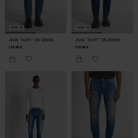
NEW IN
NEW IN
JEAN "KURT" EN DENIM
JEAN "KURT" EN DENIM
BLEU CLAIR COMFORT
BLEU CLAIR COMFORT
119,00 €
119,00 €
TAPERED FIT
TAPERED FIT