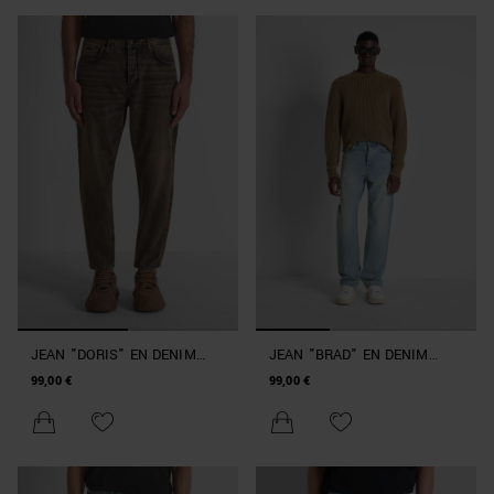
JEAN "DORIS" EN DENIM
JEAN "BRAD" EN DENIM
NOIR BAGGY FIT À LA
BLEU FLARED STRAIGHT FIT
99,00 €
99,00 €
CHEVILLE