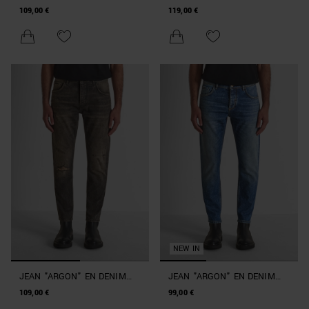
BLEU SLIM FIT À LA
CROPPED SLIM FIT
109,00 €
119,00 €
CHEVILLE
NEW IN
JEAN "ARGON" EN DENIM
JEAN "ARGON" EN DENIM
NOIR EFFET CHROME SLIM
BLEU SLIM FIT À LA
109,00 €
99,00 €
FIT À LA CHEVILLE
CHEVILLE