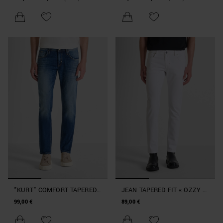
ÉLASTIQUE
DENIM BLUE
"KURT" COMFORT TAPERED
JEAN TAPERED FIT « OZZY »
FIT JEANS IN AUTHENTIC
EN DENIM ÉLASTIQUE
99,00 €
89,00 €
BLUE DENIM
ICONIC BULL