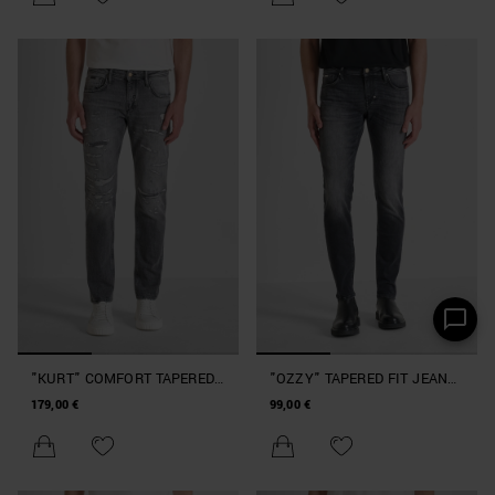
"KURT" COMFORT TAPERED
"OZZY" TAPERED FIT JEANS
FIT JEANS IN BLACK SUPER
IN AUTHENTIC STRETCH
179,00 €
99,00 €
DESTROYED DENIM
BLACK DENIM