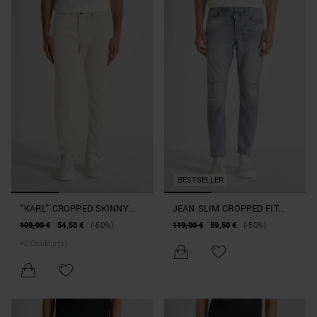
BESTSELLER
"KARL" CROPPED SKINNY
JEAN SLIM CROPPED FIT
JEANS IN DENIM COLOUR
« JIMI » EN DENIM
109,00 €
54,50 €
(-50%)
119,00 €
59,50 €
(-50%)
BULL
SILVER GREY
+
2
Couleur(s)