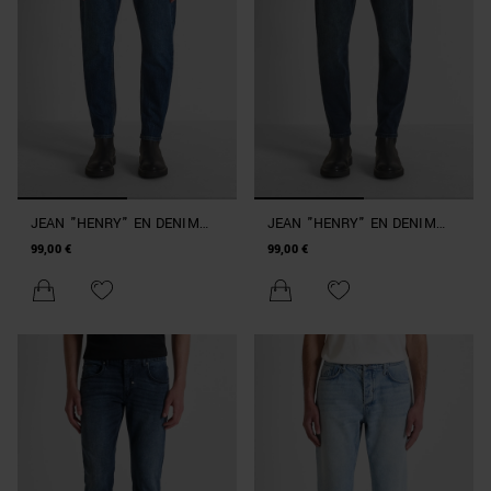
JEAN "HENRY" EN DENIM
JEAN "HENRY" EN DENIM
BLEU REGULAR FIT À LA
BLEU FONCÉ REGULAR FIT À
99,00 €
99,00 €
CHEVILLE
LA CHEVILLE