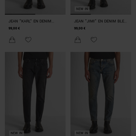
NEW IN
JEAN "KARL" EN DENIM
JEAN "JIMI" EN DENIM BLEU
NOIR CROPPED SKINNY FIT
CROPPED SLIM FIT
99,00 €
99,00 €
NEW IN
NEW IN