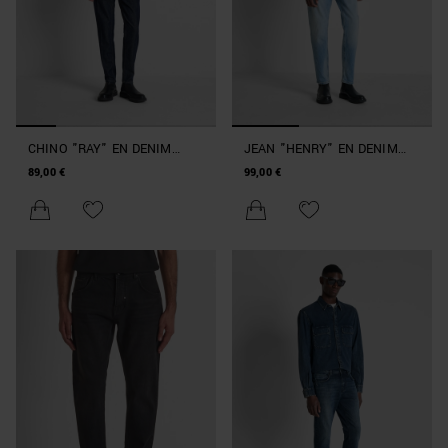
CHINO "RAY" EN DENIM
JEAN "HENRY" EN DENIM
BLEU SLIM FIT À LA
BLEU REGULAR FIT À LA
89,00 €
99,00 €
CHEVILLE
CHEVILLE