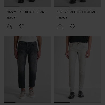
"OZZY" TAPERED FIT JEANS
"OZZY" TAPERED FIT JEANS
IN ICONIC BLUE BLACK
IN AUTHENTIC STRETCH
99,00 €
119,00 €
DENIM
BLACK DENIM