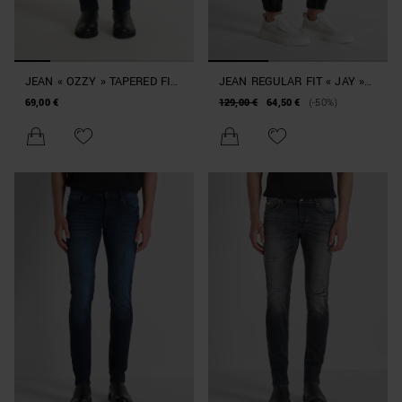
JEAN « OZZY » TAPERED FIT
JEAN REGULAR FIT « JAY »
ICONIQUE EN DENIM
EN DENIM NOIR AVEC
69,00 €
129,00 €
64,50 €
(-50%)
STRETCH BLEU
ÉLASTIQUE