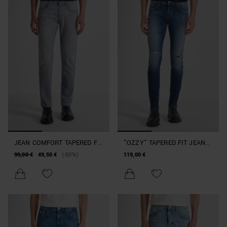
JEAN COMFORT TAPERED FIT
"OZZY" TAPERED FIT JEANS
« KURT » EN DENIM
IN AUTHENTIC STRETCH
99,00 €
49,50 €
(-50%)
119,00 €
ICONIC GREY
BLUE DENIM