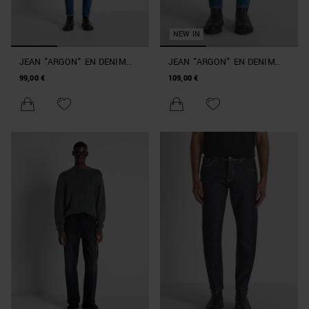
NEW IN
JEAN "ARGON" EN DENIM
JEAN "ARGON" EN DENIM
BLEU SLIM FIT À LA
BLEU SLIM FIT À LA
99,00 €
109,00 €
CHEVILLE
CHEVILLE