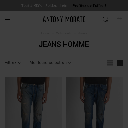
L
Tout à -50% : Soldes d'été –
Profitez de l'offre !
su
Antony Morato - Official O
Home
>
Vêtements
>
Jeans
JEANS HOMME
Filtrez
Meilleure sélection