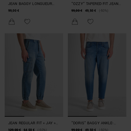
JEAN BAGGY LONGUEUR
"OZZY" TAPERED FIT JEANS
CHEVILLE « DORIS » EN
IN GREY DENIM
99,00 €
99,00 €
49,50 €
(-50%)
DENIM RIDIG NOIR
JEAN REGULAR FIT « JAY »
"DORIS" BAGGY ANKLE-
EN DENIM BLEU AVEC
LENGTH FIT JEANS IN
129,00 €
64,50 €
(-50%)
99,00 €
49,50 €
(-50%)