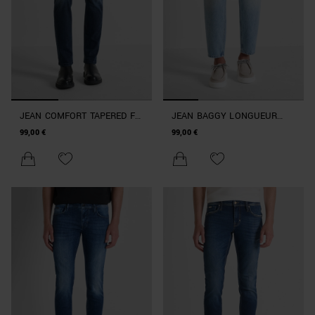
JEAN COMFORT TAPERED FIT
JEAN BAGGY LONGUEUR
« KURT » EN DENIM
CHEVILLE « DORIS » EN
99,00 €
99,00 €
ICONIC BLUE FONCÉ
DENIM CLAIR