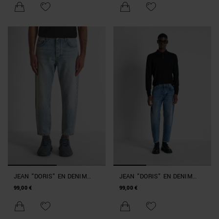
JEAN "DORIS" EN DENIM
JEAN "DORIS" EN DENIM
BLEU BAGGY FIT À LA
BLEU BAGGY FIT À LA
99,00 €
99,00 €
CHEVILLE
CHEVILLE