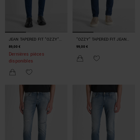
JEAN TAPERED FIT "OZZY"
"OZZY" TAPERED FIT JEANS
AVEC LAVAGE DÉGRADÉ ET
IN AUTHENTIC STRETCH
89,00 €
99,00 €
COULEUR INTENSE
BLUE DENIM
Dernières pièces
disponibles