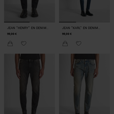
JEAN "HENRY" EN DENIM
JEAN "KARL" EN DENIM
NOIR REGULAR FIT À LA
BLEU CROPPED SKINNY FIT
99,00 €
99,00 €
CHEVILLE