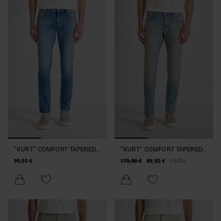
"KURT" COMFORT TAPERED
"KURT" COMFORT TAPERED
FIT JEANS IN AUTHENTIC
FIT JEANS IN SUPER
99,00 €
179,00 €
89,50 €
(-50%)
BLUE DENIM
DESTROYED DENIM