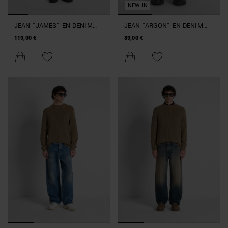
NEW IN
JEAN "JAMES" EN DENIM
JEAN "ARGON" EN DENIM
NOIR WIDE LEG
BLEU SLIM FIT À LA
119,00 €
89,00 €
CHEVILLE