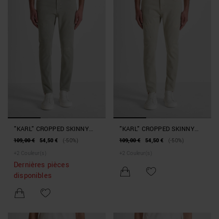
"KARL" CROPPED SKINNY
"KARL" CROPPED SKINNY
JEANS IN DENIM COLOUR
JEANS IN DENIM COLOUR
109,00 €
54,50 €
(-50%)
109,00 €
54,50 €
(-50%)
BULL
BULL
+
2
Couleur(s)
+
2
Couleur(s)
Dernières pièces
disponibles