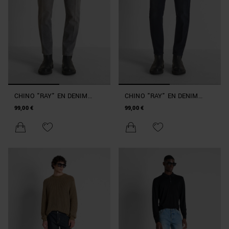
CHINO "RAY" EN DENIM
CHINO "RAY" EN DENIM
GRIS SLIM FIT À LA
BLEU FONCÉ SLIM FIT À LA
99,00 €
99,00 €
CHEVILLE
CHEVILLE