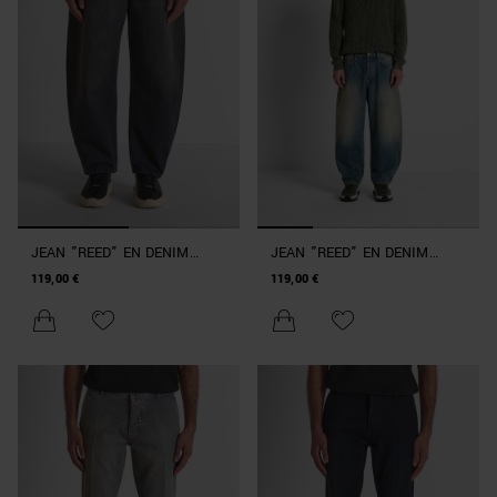
JEAN "REED" EN DENIM
JEAN "REED" EN DENIM
GRIS RELAXED FIT AVEC
BLEU RELAXED FIT AVEC
119,00 €
119,00 €
JAMBE COURBÉE
JAMBE COURBÉE