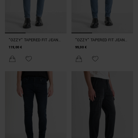
"OZZY" TAPERED FIT JEANS
"OZZY" TAPERED FIT JEANS
IN AUTHENTIC SPECIAL
IN AUTHENTIC SPECIAL
119,00 €
99,00 €
BLUE DENIM
BLUE DENIM