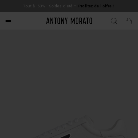
L
Tout à -50% : Soldes d'été –
Profitez de l'offre !
su
Antony Morato - Official O