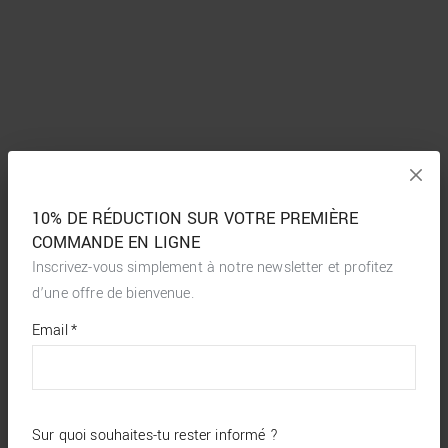
10% DE RÉDUCTION SUR VOTRE PREMIÈRE
COMMANDE EN LIGNE
Inscrivez-vous simplement à notre newsletter et profitez
d’une offre de bienvenue.
*
required
Email
*
fields
Sur quoi souhaites-tu rester informé ?