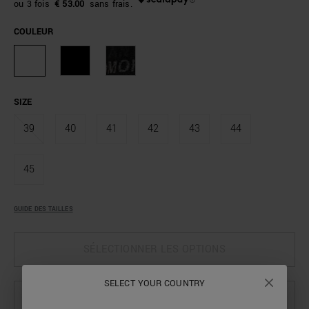
€ 53.00
COULEUR
SIZE
39
40
41
42
43
44
45
GUIDE DES TAILLES
SÉLECTIONNER LES OPTIONS
SELECT YOUR COUNTRY
SÉLECTIONNEZ LES OPTIONS POUR VOIR LA DISPONIBILITÉ EN MAGASIN