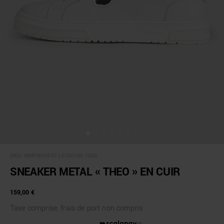
SKU:
MMFW01837-LE300105-1000
SNEAKER METAL « THEO » EN CUIR
159,00 €
Taxe comprise, frais de port non compris