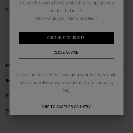
You are browsing
Benelux
site, but it appears you
FOOTWEAR
are located in
US
.
How would you like to proceed?
CONTINUE TO
US
SITE.
★ Produit exclu des activités promotionnelles et codes de réduction
CLOSE ADVICE.
PLUS DE DÉTAILS
Please be advised that changing your location while
INSTRUCTIONS DE LAVAGE
shopping will remove all contents from shopping
bag.
EXPÉDITION ET RETOURS
SHIP TO ANOTHER COUNTRY.
SERVICE CLIENT