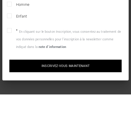
Homme
Enfant
En cliquant sur le bouton Inscription, vous consentez au traitement de
vos données personnelles pour l’inscription à la newsletter comme
indiqué dans la
note d’information
INSCRIVEZ-VOUS MAINTENANT
10% DE RÉDUCTION SUR VOTRE PREMIÈRE
COMMANDE EN LIGNE