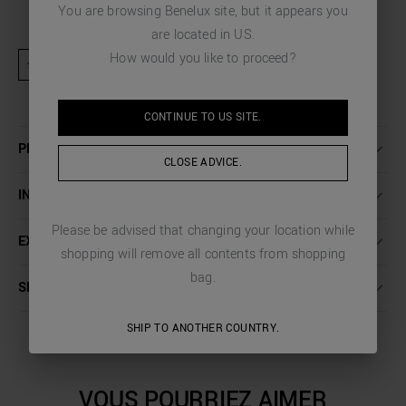
You are browsing
Benelux
site, but it appears you
are located in
US
.
How would you like to proceed?
★ Produit exclu des activités promotionnelles et codes de réduction
CONTINUE TO
US
SITE.
PLUS DE DÉTAILS
CLOSE ADVICE.
INSTRUCTIONS DE LAVAGE
Please be advised that changing your location while
EXPÉDITION ET RETOURS
shopping will remove all contents from shopping
bag.
SERVICE CLIENT
SHIP TO ANOTHER COUNTRY.
VOUS POURRIEZ AIMER