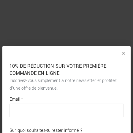
10% DE RÉDUCTION SUR VOTRE PREMIÈRE
COMMANDE EN LIGNE
Inscrivez-vous simplement à notre newsletter et profitez
d’une offre de bienvenue.
*
required
Email
*
fields
Sur quoi souhaites-tu rester informé ?