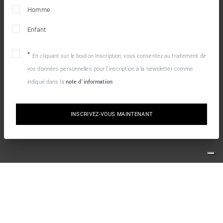
Homme
Enfant
En cliquant sur le bouton Inscription, vous consentez au traitement de
vos données personnelles pour l’inscription à la newsletter comme
indiqué dans la
note d’information
INSCRIVEZ-VOUS MAINTENANT
10% DE RÉDUCTION SUR VOTRE PREMIÈRE
COMMANDE EN LIGNE