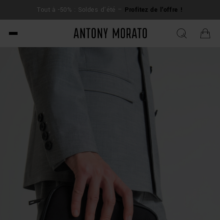
L
Tout à -50% : Soldes d'été –
Profitez de l'offre !
su
Antony Morato - Official O