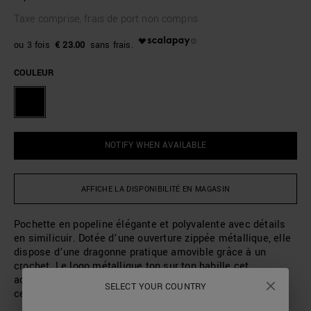
Taxe comprise, frais de port non compris
€ 23.00
COULEUR
NOTIFY WHEN AVAILABLE
AFFICHE LA DISPONIBILITÉ EN MAGASIN
Pochette en popeline élégante et polyvalente avec détails
en similicuir. Dotée d’une ouverture zippée métallique, elle
dispose d’une dragonne pratique amovible grâce à un
crochet. Le logo métallique ton sur ton habille cet
accessoire qui vous permettra d’emporter avec vous tout
SELECT YOUR COUNTRY
ce dont vous avez besoin.