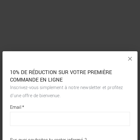
10% DE RÉDUCTION SUR VOTRE PREMIÈRE
COMMANDE EN LIGNE
Inscrivez-vous simplement à notre newsletter et profitez
d’une offre de bienvenue.
*
required
Email
*
fields