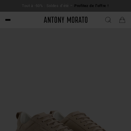
L
Tout à -50% : Soldes d'été –
Profitez de l'offre !
su
Antony Morato - Official O