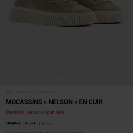
SKU:
MMFW01788-LE300005-2102
MOCASSINS « NELSON » EN CUIR
Dernières pièces disponibles
169,00 €
84,50 €
(-50%)