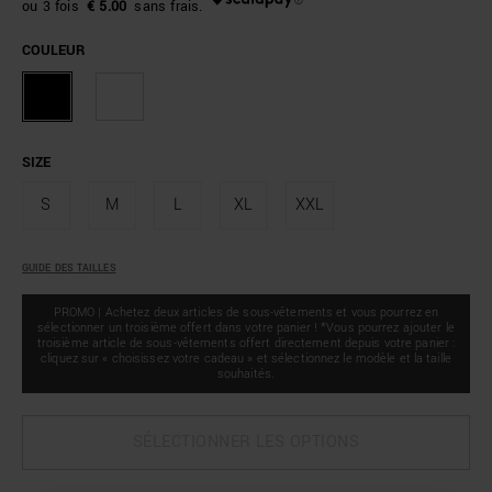
€ 5.00
COULEUR
SIZE
S
M
L
XL
XXL
GUIDE DES TAILLES
PROMO | Achetez deux articles de sous-vêtements et vous pourrez en
sélectionner un troisième offert dans votre panier ! *Vous pourrez ajouter le
troisième article de sous-vêtements offert directement depuis votre panier :
cliquez sur « choisissez votre cadeau » et sélectionnez le modèle et la taille
souhaités.
SÉLECTIONNER LES OPTIONS