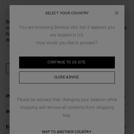
SÉLECTIONNEZ LES OPTIONS POUR VOIR LA DISPONIBILITÉ EN MAGASIN
SELECT YOUR COUNTRY
Boxers confortables pour homme en coton stretch doux de
You are browsing
Benelux
site, but it appears you
couleur unie. L’élastique à la taille avec le logo contrastant
habille un sous-vêtement confortable et soigné dans les
are located in
US
.
détails.
How would you like to proceed?
CONTINUE TO
US
SITE.
★ Produit exclu des activités promotionnelles et codes de réduction
CLOSE ADVICE.
PLUS DE DÉTAILS
Please be advised that changing your location while
shopping will remove all contents from shopping
INSTRUCTIONS DE LAVAGE
bag.
EXPÉDITION ET RETOURS
SHIP TO ANOTHER COUNTRY.