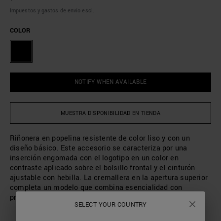
Impuestos y gastos de envío escl.
COLOR
NOTIFY WHEN AVAILABLE
MUESTRA DISPONIBILIDAD EN TIENDA
Riñonera en popelina resistente de color liso y con un
diseño básico. Este accesorio se caracteriza por una
inserción engomada con el logotipo en un color en
contraste aplicado sobre el bolsillo frontal y el cinturón
ajustable con hebilla. La cremallera en la apertura superior
completa un modelo que combina esencialidad con
practicidad.
SELECT YOUR COUNTRY