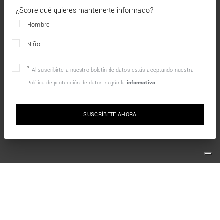
¿Sobre qué quieres mantenerte informado?
Hombre
Niño
Al suscribirte a nuestro boletín de datos estás aceptando nuestra
Política de protección de datos según la
informativa
SUSCRÍBETE AHORA
MANTENTE EN CONTACTO CON NOSOTROS