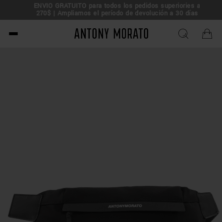
ENVÍO GRATUITO para todos los pedidos superiories a
rta!
270$ | Ampliamos el período de devolución a 30 días
Antony Morato - Official O