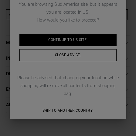
You are browsing
Sud America
site, but it appears
you are located in
US
.
★ Producto excluido de actividades promocionales y códigos de descuento
How would you like to proceed?
CONTINUE TO
US
SITE.
MÁS INFORMACIÓN
CLOSE ADVICE.
INSTRUCCIONES DE LAVADO
DIMENSIONES
Please be advised that changing your location while
shopping will remove all contents from shopping
ENVÍO Y DEVOLUCIONES
bag.
ATENCIÓN AL CLIENTE
SHIP TO ANOTHER COUNTRY.