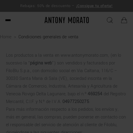
ENVÍO
Rebajas: 50% de descuento –
¡Consigue tu oferta!
270$
Antony Morato - Official O
Home
>
Condiciones generales de venta
Los productos a la venta en www.antonymorato.com, (en lo
sucesivo la “
página web
”) son vendidos y facturados por
FiloBlu S.p.a., con domicilio social en Via Caltana, 116/C –
30030 Santa Maria di Sala (VE), sociedad inscrita en la
Cámara de Comercio, Industria, Artesanía y Agricultura de
Venecia Rovigo Delta Lagunare, bajo el n.º
469254
del Registro
Mercantil, C.I.F. y N.º de I.V.A.
04977250275
.
Para más información respecto a los pedidos, los envíos y,
más en general, las compras, pueden ponerse en contacto con
el responsable del servicio de atención al cliente de Filoblu,
dirigiéndose a las siguientes direcciones: