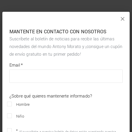
MANTENTE EN CONTACTO CON NOSOTROS
Suscríbete al boletín de noticias para recibir las últimas
novedades del mundo Antony Morato y ¡consigue un cupón
de envío gratuito en tu primer pedido!
*
required
Email
*
fields
¿Sobre qué quieres mantenerte informado?
Hombre
Niño
Al suscribirte a nuestro boletín de datos estás aceptando nuestra