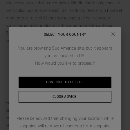
consecuencia de dicho reembolso. FiloBlu podrá suspender el
reembolso hasta la recepción del producto devuelto o hasta el
momento en que el Cliente demuestre que ha reenviado
correctamente el producto, si fuera un momento anterior.
5.5 En todo caso, el derecho de desistimiento del Cliente se
SELECT YOUR COUNTRY
extinguirá en los casos en que FiloBlu certifique que:
You are browsing
Sud America
site, but it appears
el producto devuelto, sus accesorios, y/o su envase no
you are located in
US
.
estén íntegros;
How would you like to proceed?
al producto le falten el envase externo y/o el embalaje
interno original;
CONTINUE TO
US
SITE.
al producto le falten elementos que integren el mismo
y/o accesorios (por ej. cierres, cordones, hebillas, etc.).
CLOSE ADVICE.
En caso de extinción del derecho de desistimiento, FiloBlu
procederá a devolver al remitente el producto adquirido,
adeudando al mismo los gastos de envío y, si ya se hubiese
Please be advised that changing your location while
reembolsado, el precio del producto.
shopping will remove all contents from shopping