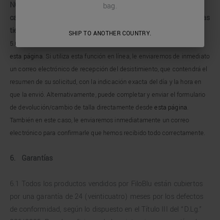
NOTA: Por el momento no es posible devolver los artículos o
bag.
cambiar el tamaño de los productos comprados en línea en las
tiendas físicas Antony Morato.
SHIP TO ANOTHER COUNTRY.
5.6 También puede ejercer su derecho de desistimiento en línea en
esta página
. Si utiliza esta función en línea, le enviaremos de inmediato
un correo electrónico de recepción del desistimiento, que contendrá el
resumen de su solicitud, con la indicación exacta del día y la hora en
que la envió. Alternativamente, puede completar y enviar el formulario
de devolución/cambio de talla directamente desde
esta página
.
También en este caso, le enviaremos inmediatamente un correo
electrónico para confirmarle que hemos recibido todo correctamente.
6. Garantías
6.1 Todos los productos vendidos por FiloBlu están cubiertos
por una garantía de 24 (veinticuatro) meses por los defectos
de conformidad, según lo dispuesto en el Título III del “D.Lg.”