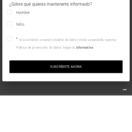
¿Sobre qué quieres mantenerte informado?
Hombre
Niño
Al suscribirte a nuestro boletín de datos estás aceptando nuestra
Política de protección de datos según la
informativa
SUSCRÍBETE AHORA
MANTENTE EN CONTACTO CON NOSOTROS
Suscríbete al boletín de noticias para recibir las últimas