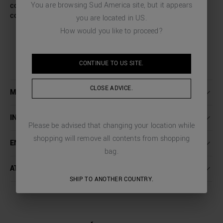
You are browsing
Sud America
site, but it appears
corazón, el parche del tigre de goma y el logotipo bordado
completan el look con un toque distintivo.
you are located in
US
.
How would you like to proceed?
CONTINUE TO
US
SITE.
CLOSE ADVICE.
MÁS INFORMACIÓN
INSTRUCCIONES DE LAVADO
Please be advised that changing your location while
shopping will remove all contents from shopping
ENVÍO Y DEVOLUCIONES
bag.
ATENCIÓN AL CLIENTE
SHIP TO ANOTHER COUNTRY.