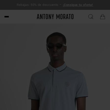
ENVÍO
Rebajas: 50% de descuento –
¡Consigue tu oferta!
270$
Antony Morato - Official O