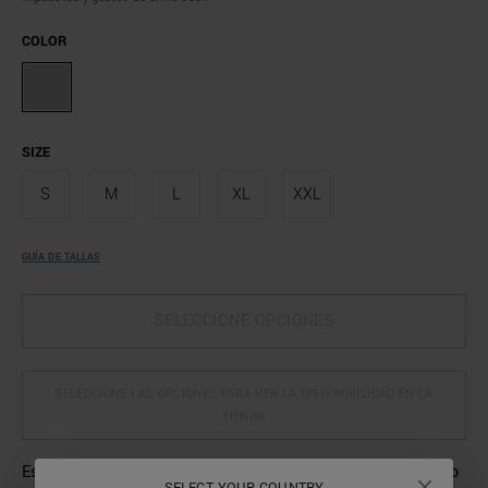
COLOR
SIZE
S
M
L
XL
XXL
GUÍA DE TALLAS
SELECCIONE OPCIONES
SELECCIONE LAS OPCIONES PARA VER LA DISPONIBILIDAD EN LA
TIENDA
Estos pantalones cortos de Antony Morato combinan estilo