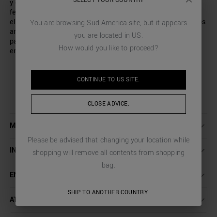
SELECT YOUR COUNTRY
y comodidad en un diseño moderno. Confeccionados con
felpa, garantizan el máximo confort gracias a la cintura
elástica con cordón ajustable. El modelo tiene dos bolsillos
You are browsing
Sud America
site, but it appears
americanos en los laterales, un bolsillo ribeteado en la
you are located in
US
.
parte posterior y dos bolsillos cargo con solapa aplicados
How would you like to proceed?
en los laterales, para un look contemporáneo y funcional.
CONTINUE TO
US
SITE.
CLOSE ADVICE.
MÁS INFORMACIÓN
Please be advised that changing your location while
INSTRUCCIONES DE LAVADO
shopping will remove all contents from shopping
bag.
ENVÍO Y DEVOLUCIONES
SHIP TO ANOTHER COUNTRY.
ATENCIÓN AL CLIENTE