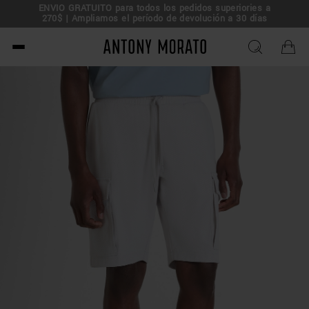
ENVÍO GRATUITO para todos los pedidos superiories a
rta!
270$ | Ampliamos el período de devolución a 30 días
Antony Morato - Official O