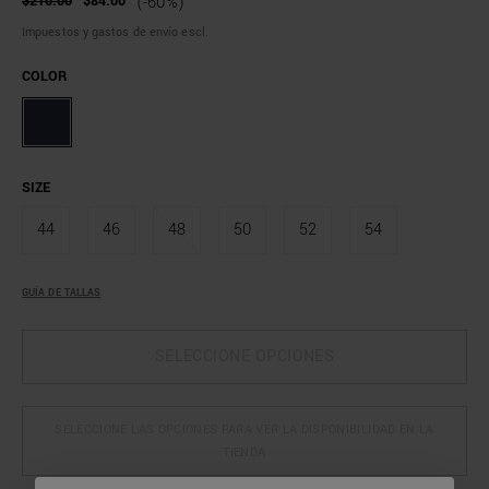
$210.00
$84.00
(-60%)
Impuestos y gastos de envío escl.
COLOR
SIZE
44
46
48
50
52
54
GUÍA DE TALLAS
SELECCIONE OPCIONES
SELECCIONE LAS OPCIONES PARA VER LA DISPONIBILIDAD EN LA
TIENDA