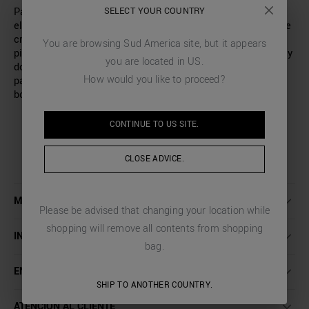
Pantalones modelo «Luis» confeccionados en tejido
SELECT YOUR COUNTRY
elástico de mezcla de algodón y lino. Destaca el tejido, que
crea un efecto de microestampado. Corte regular, con
You are browsing
Sud America
site, but it appears
pinzas a lo largo de la pierna. Dos bolsillos laterales a ras y
you are located in
US
.
dos bolsillos traseros con botón. Cintura elástica en la
How would you like to proceed?
parte trasera. Cierre con cremallera y solapa alargada con
botón.
CONTINUE TO
US
SITE.
CLOSE ADVICE.
MÁS INFORMACIÓN
Please be advised that changing your location while
shopping will remove all contents from shopping
INSTRUCCIONES DE LAVADO
bag.
ENVÍO Y DEVOLUCIONES
SHIP TO ANOTHER COUNTRY.
ATENCIÓN AL CLIENTE