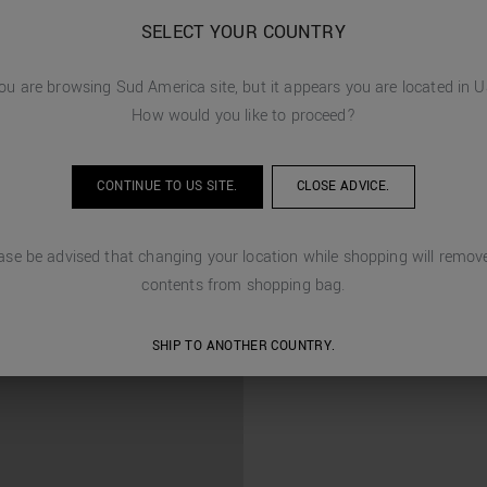
SELECT YOUR COUNTRY
ou are browsing
Sud America
site, but it appears you are located in
U
How would you like to proceed?
CONTINUE TO
US
SITE.
CLOSE ADVICE.
ase be advised that changing your location while shopping will remove
contents from shopping bag.
SHIP TO ANOTHER COUNTRY.