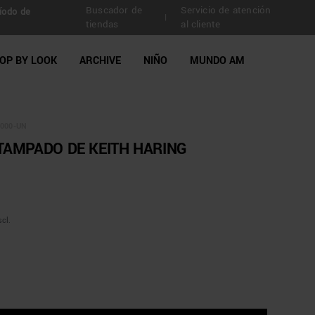
Buscador de
Servicio de atención
íodo de
|
tiendas
al cliente
OP BY LOOK
ARCHIVE
NIÑO
MUNDO AM
000-UN
TAMPADO DE KEITH HARING
cl.