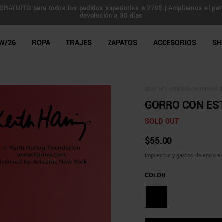
GRATUITO para todos los pedidos superiories a 270$ | Ampliamos el per
devolución a 30 días
line Shop
W/26
ROPA
TRAJES
ZAPATOS
ACCESORIOS
SH
SKU:
MMHA00300-YA100064-9
GORRO CON ES
SOLD OUT
$55.00
Impuestos y gastos de envío es
COLOR