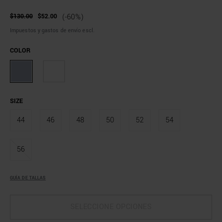
$130.00
$52.00
(-60%)
Impuestos y gastos de envío escl.
COLOR
SIZE
44
46
48
50
52
54
56
GUÍA DE TALLAS
SELECCIONE OPCIONES