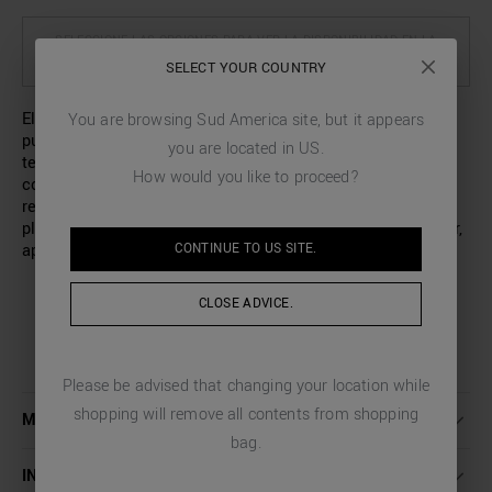
SELECCIONE LAS OPCIONES PARA VER LA DISPONIBILIDAD EN LA
TIENDA
SELECT YOUR COUNTRY
Elegante y sencilla, esta camisa de Antony Morato no
You are browsing
Sud America
site, but it appears
puede faltar en tu armario. Confeccionada en un suave
you are located in
US
.
tejido de mezcla de popelina de algodón en un color liso
How would you like to proceed?
con un tacto fresco y seco, está diseñada con un corte
regular fit, un cuello de pico corto y botonadura oculta. La
placa metálica con el logotipo, cosida en la parte posterior,
CONTINUE TO
US
SITE.
aporta una nota luminosa y reconocible al modelo.
CLOSE ADVICE.
Please be advised that changing your location while
shopping will remove all contents from shopping
MÁS INFORMACIÓN
bag.
INSTRUCCIONES DE LAVADO