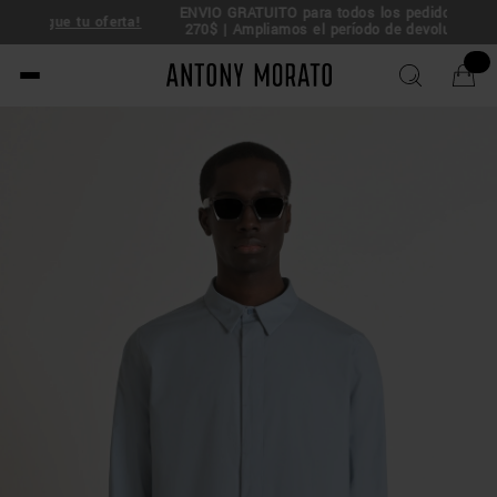
ENVÍO GRATUITO 
Rebajas: 50% de descuento –
¡Consigue tu oferta!
270$ | Ampliam
Antony Morato - Official O