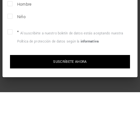
Hombre
Niño
Al suscribirte a nuestro boletín de datos estás aceptando nuestra
Política de protección de datos según la
informativa
SUSCRÍBETE AHORA
MANTENTE EN CONTACTO CON NOSOTROS
Suscríbete al boletín de noticias para recibir las últimas
novedades del mundo Antony Morato y ¡consigue un cupón