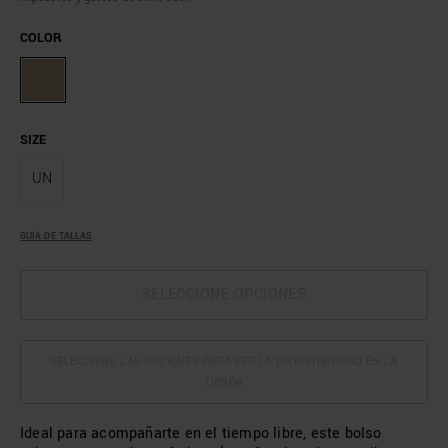
COLOR
SIZE
UN
GUÍA DE TALLAS
SELECCIONE OPCIONES
SELECCIONE LAS OPCIONES PARA VER LA DISPONIBILIDAD EN LA
TIENDA
Ideal para acompañarte en el tiempo libre, este bolso