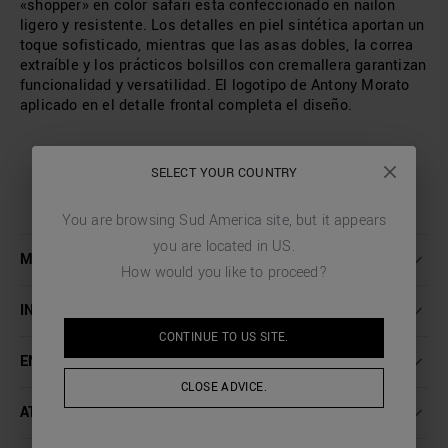
«shopper» en color safari está confeccionado en nailon
ligero y resistente. Los detalles en piel sintética aportan un
toque sofisticado, mientras que las asas dobles, la correa
extraíble y los prácticos bolsillos con cremallera garantizan
funcionalidad y versatilidad. El logotipo de Antony Morato
aplicado en el detalle frontal completa el diseño.
SELECT YOUR COUNTRY
You are browsing
Sud America
site, but it appears
you are located in
US
.
MÁS INFORMACIÓN
How would you like to proceed?
INSTRUCCIONES DE LAVADO
CONTINUE TO
US
SITE.
ENVÍO Y DEVOLUCIONES
CLOSE ADVICE.
ATENCIÓN AL CLIENTE