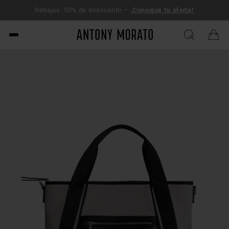
ENVÍO
Rebajas: 50% de descuento –
¡Consigue tu oferta!
270$
Antony Morato - Official O