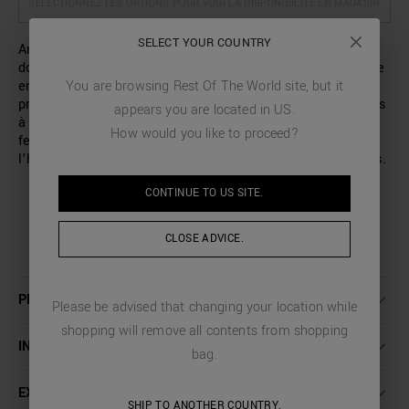
SÉLECTIONNEZ LES OPTIONS POUR VOIR LA DISPONIBILITÉ EN MAGASIN
SELECT YOUR COUNTRY
Antony Morato signe cette élégante veste pour homme à
double boutonnage à la coupe regular, entièrement réalisée
You are browsing
Rest Of The World
site, but it
en tissu de lyocell et de coton mélangés tout confort. Elle
présente quatre boutons au bas des manches, deux poches
appears you are located in
US
.
à rabat sur le devant et une petite poche côté cœur. La
How would you like to proceed?
fente centrale au dos complète un vêtement idéal pour
l’homme contemporain, à l’aise dans toutes les occasions.
CONTINUE TO
US
SITE.
CLOSE ADVICE.
PLUS DE DÉTAILS
Please be advised that changing your location while
shopping will remove all contents from shopping
INSTRUCTIONS DE LAVAGE
bag.
EXPÉDITION ET RETOURS
SHIP TO ANOTHER COUNTRY.