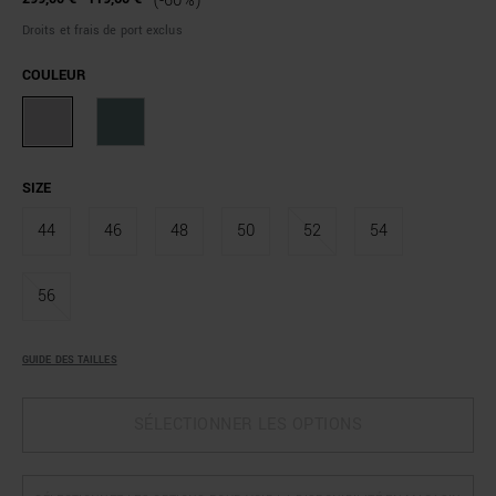
(-60%)
Droits et frais de port exclus
COULEUR
SIZE
44
46
48
50
52
54
56
GUIDE DES TAILLES
SÉLECTIONNER LES OPTIONS