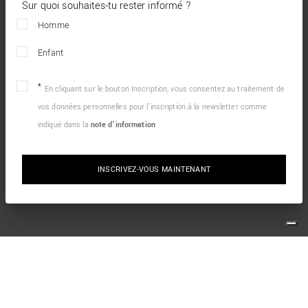
Sur quoi souhaites-tu rester informé ?
Homme
Enfant
En cliquant sur le bouton Inscription, vous consentez au traitement de
vos données personnelles pour l’inscription à la newsletter comme
indiqué dans la
note d’information
INSCRIVEZ-VOUS MAINTENANT
10% DE RÉDUCTION SUR VOTRE PREMIÈRE