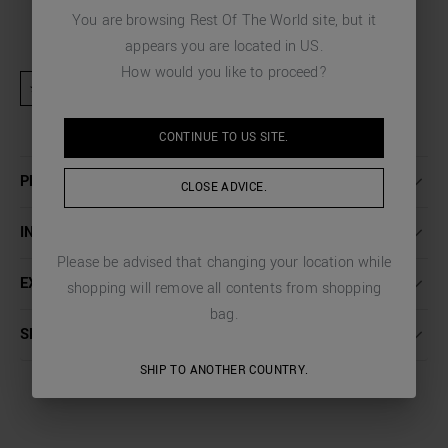
You are browsing
Rest Of The World
site, but it
appears you are located in
US
.
How would you like to proceed?
★ Produit exclu des activités promotionnelles et codes de réduction
CONTINUE TO
US
SITE.
PLUS DE DÉTAILS
CLOSE ADVICE.
INSTRUCTIONS DE LAVAGE
Please be advised that changing your location while
EXPÉDITION ET RETOURS
shopping will remove all contents from shopping
bag.
SERVICE CLIENT
SHIP TO ANOTHER COUNTRY.