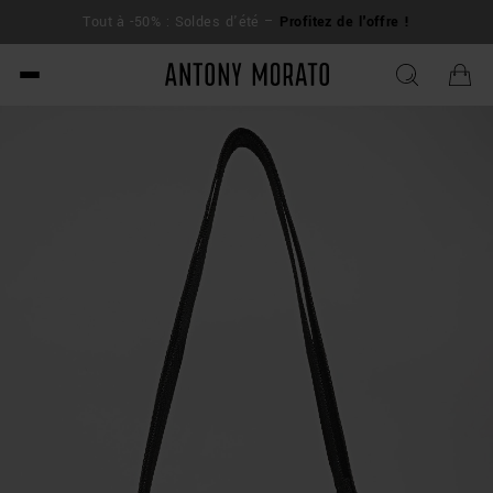
L
Tout à -50% : Soldes d'été –
Profitez de l'offre !
su
Antony Morato - Official O