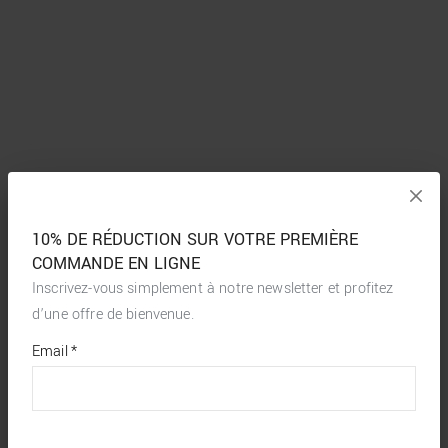
10% DE RÉDUCTION SUR VOTRE PREMIÈRE
COMMANDE EN LIGNE
Inscrivez-vous simplement à notre newsletter et profitez
d’une offre de bienvenue.
*
required
Email
*
fields