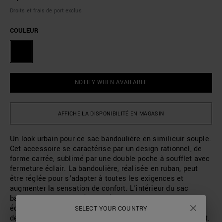
Droits et frais de port exclus
COULEUR
NOTIFY WHEN AVAILABLE
AFFICHE LA DISPONIBILITÉ EN MAGASIN
Un look urbain pour ce sac bandoulière en similicuir souple.
Cet accessoire se caractérise par un design rationnel, de
forme carrée, sublimé par une double poche à soufflet avec
fermeture éclair. La bandoulière, réalisée en ruban, peut
être réglée pour s'adapter à toutes les exigences et
augmenter la sensation de confort. L'intérieur du sac
bandoulière est doublé et doté d'une poche à fermeture
éclair pratique. Le logo de la marque est gravé sur le
SELECT YOUR COUNTRY
devant, sur une plaque métallique traitée pour un effet mat.