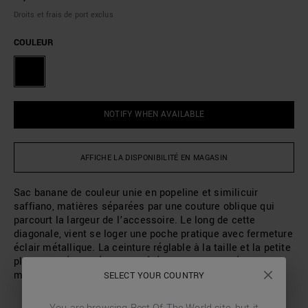
Droits et frais de port exclus
COULEUR
NOTIFY WHEN AVAILABLE
AFFICHE LA DISPONIBILITÉ EN MAGASIN
Sac banane de couleur unie en popeline et similicuir
saffiano, matières séparées par une couture oblique qui
parcourt la largeur de l’accessoire. Le long de cette
diagonale, vient se loger une poche pratique avec fermeture
éclair métallique. La ceinture réglable à la taille et la petite
plaque siglée située sur le côté viennent compléter un
modèle sophistiqué et tendance.
SELECT YOUR COUNTRY