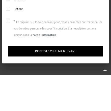
Enfant
En cliquant sur le bouton Inscription, vous consentez au traitement de
vos données personnelles pour l’inscription à la newsletter comme
indiqué dans la
note d’information
INSCRIVEZ-VOUS MAINTENANT
10% DE RÉDUCTION SUR VOTRE PREMIÈRE
COMMANDE EN LIGNE
Inscrivez-vous simplement à notre newsletter et profitez