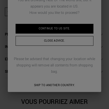
You are browsing
Rest Of The World
site, but it
appears you are located in
US
.
★ Produit exclu des activités promotionnelles et codes de réduction
How would you like to proceed?
CONTINUE TO
US
SITE.
PLUS DE DÉTAILS
CLOSE ADVICE.
INSTRUCTIONS DE LAVAGE
Please be advised that changing your location while
EXPÉDITION ET RETOURS
shopping will remove all contents from shopping
SERVICE CLIENT
bag.
SHIP TO ANOTHER COUNTRY.
VOUS POURRIEZ AIMER