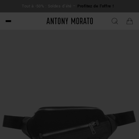
L
Tout à -50% : Soldes d'été –
Profitez de l'offre !
su
Antony Morato - Official O