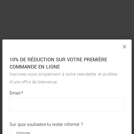
10% DE RÉDUCTION SUR VOTRE PREMIÈRE
COMMANDE EN LIGNE
Inscrivez-vous simplement à notre newsletter et profitez
d’une offre de bienvenue.
*
required
Email
*
fields
Sur quoi souhaites-tu rester informé ?
Homme