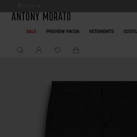
Antony Morato - Official On
INT_FR
SALE
PREVIEW FW/26
VETEMENTS
COST