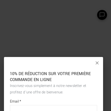
10% DE RÉDUCTION SUR VOTRE PREMIÈRE
COMMANDE EN LIGNE
Inscrivez-vous simplement à notre newsletter et
profitez d’une offre de bienvenue.
*
required
Email
*
fields