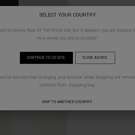
SELECT YOUR COUNTRY
 are browsing
Rest Of The World
site, but it appears you are located 
How would you like to proceed?
CONTINUE TO
US
SITE.
CLOSE ADVICE.
ase be advised that changing your location while shopping will remove
contents from shopping bag.
SHIP TO ANOTHER COUNTRY.