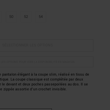
50
52
54
SÉLECTIONNER LES OPTIONS
 LES OPTIONS POUR VOIR LA DISPONIBILITÉ EN MAGASIN
 pantalon élégant à la coupe slim, réalisé en tissu de
tique. La coupe classique est complétée par deux
r le devant et deux poches passepoilées au dos. Il se
e zippée assortie d’un crochet invisible.