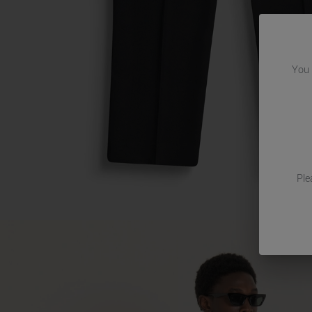
You
Ple