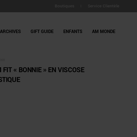
LIVRAISON GRATUITE pour toutes commandes supérieure
Boutiques
Service Clientèle
|
jours
ARCHIVES
GIFT GUIDE
ENFANTS
AM MONDE
000
FIT « BONNIE » EN VISCOSE
STIQUE