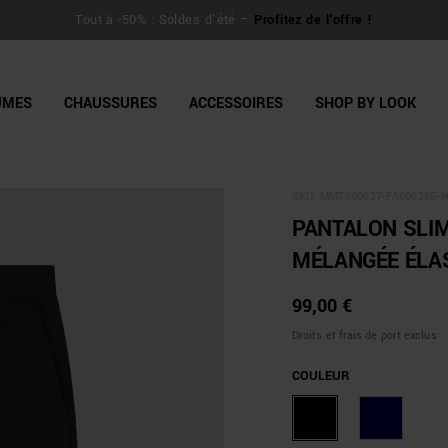
line Shop
Tout à -50% : Soldes d'été –
Profitez de l'offre !
UMES
CHAUSSURES
ACCESSOIRES
SHOP BY LOOK
SKU:
MMTS00027-FA600255-9
PANTALON SLIM 
MÉLANGÉE ÉLA
99,00 €
Droits et frais de port exclus
COULEUR