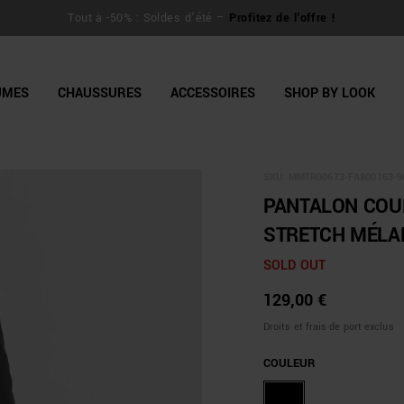
line Shop
Tout à -50% : Soldes d'été –
Profitez de l'offre !
UMES
CHAUSSURES
ACCESSOIRES
SHOP BY LOOK
SKU:
MMTR00673-FA800163-9
PANTALON COUP
STRETCH MÉLAN
SOLD OUT
129,00 €
Droits et frais de port exclus
COULEUR