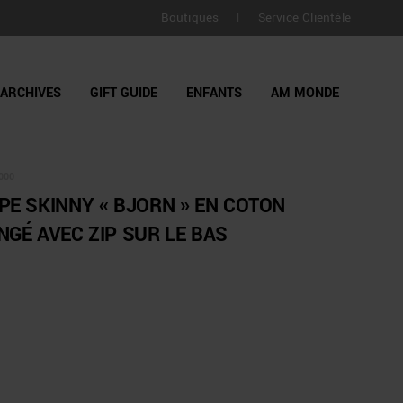
LIVRAISON GRATUITE pour toutes commandes supérieure
Boutiques
Service Clientèle
|
jours
ARCHIVES
GIFT GUIDE
ENFANTS
AM MONDE
000
E SKINNY « BJORN » EN COTON
GÉ AVEC ZIP SUR LE BAS