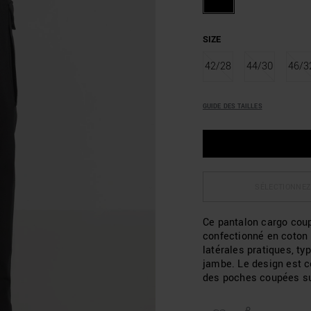
SIZE
42/28
44/30
46/3
GUIDE DES TAILLES
SÉLECTIONNEZ
Ce pantalon cargo coup
confectionné en coton 
latérales pratiques, ty
jambe. Le design est c
des poches coupées su