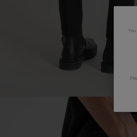
You
Ple