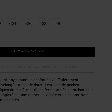
2
48/34
50/36
52/38
54/40
NOTIFY WHEN AVAILABLE
 LES OPTIONS POUR VOIR LA DISPONIBILITÉ EN MAGASIN
e skinny assure un confort élevé. Entièrement
mélangé extensible doux, il est doté de poches
piques du modèle, et d’une fermeture éclair au bas de la
omplété par une fermeture zippée et un bouton, avec
r les côtés.