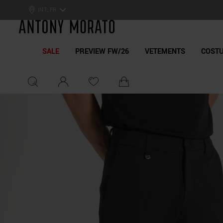
Antony Morato - Official On
INT_FR
SALE
PREVIEW FW/26
VETEMENTS
COST