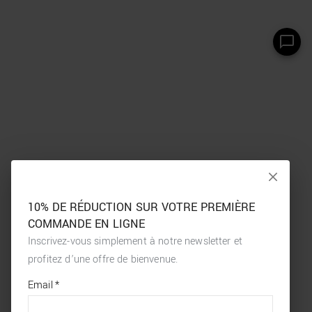
10% DE RÉDUCTION SUR VOTRE PREMIÈRE
COMMANDE EN LIGNE
Inscrivez-vous simplement à notre newsletter et
profitez d’une offre de bienvenue.
*
required
Email
*
fields