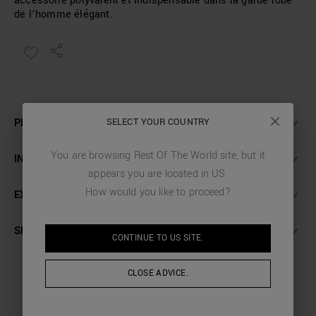
accessoire polyvalent et indispensable dans la garde-robe
de l’homme élégant.
SELECT YOUR COUNTRY
PLUS DE DÉTAILS
You are browsing
Rest Of The World
site, but it
INSTRUCTIONS DE LAVAGE
appears you are located in
US
.
How would you like to proceed?
EXPÉDITION ET RETOURS
SERVICE CLIENT
CONTINUE TO
US
SITE.
CLOSE ADVICE.
COMPLETE THE LOOK