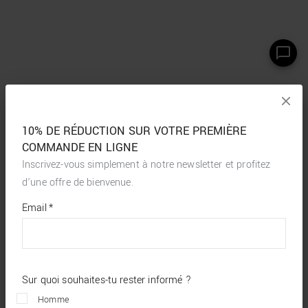
10% DE RÉDUCTION SUR VOTRE PREMIÈRE
COMMANDE EN LIGNE
Inscrivez-vous simplement à notre newsletter et profitez
d’une offre de bienvenue.
*
required
Email
*
fields
Sur quoi souhaites-tu rester informé ?
Homme