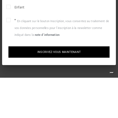
Enfant
En cliquant sur le bouton Inscription, vous consentez au traitement de
vos données personnelles pour l’inscription à la newsletter comme
indiqué dans la
note d’information
INSCRIVEZ-VOUS MAINTENANT
10% DE RÉDUCTION SUR VOTRE PREMIÈRE
COMMANDE EN LIGNE
Inscrivez-vous simplement à notre newsletter et profitez