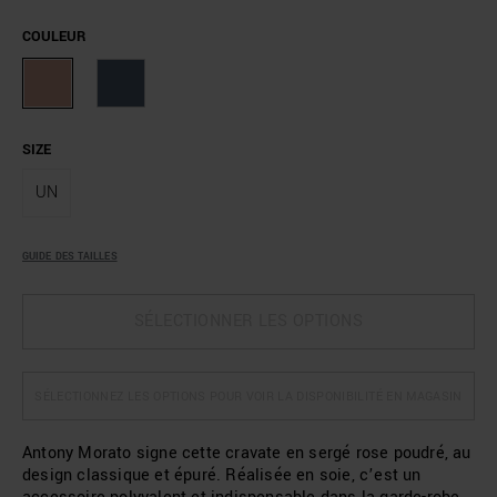
COULEUR
SIZE
UN
GUIDE DES TAILLES
SÉLECTIONNER LES OPTIONS
SÉLECTIONNEZ LES OPTIONS POUR VOIR LA DISPONIBILITÉ EN MAGASIN
Antony Morato signe cette cravate en sergé rose poudré, au
design classique et épuré. Réalisée en soie, c’est un