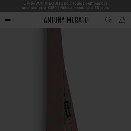
LIVRAISON GRATUITE pour toutes commandes
e !
supérieures à €250 | Retour étendons à 30 jours
Antony Morato - Official O