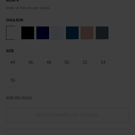
65,00 €
Droits et frais de port exclus
COULEUR
SIZE
44
46
48
50
52
54
56
GUIDE DES TAILLES
SÉLECTIONNER LES OPTIONS