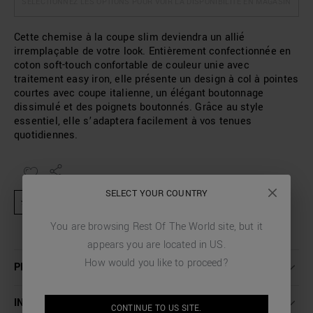
SÉLECTIONNEZ LES OPTIONS POUR VOIR LA DISPONIBILITÉ EN MAGASIN
Cette chemise à la coupe slim deviendra un allié
irremplaçable de votre look. Entièrement confectionnée en
coton soft-touch confortable de couleur unie avec
traitement easy iron, elle présente un design à col à pointes
courtes avec coupe italienne, un élégant boutonnage
dissimulé et des poignets boutonnés. Grâce au style
essentiel, elle s’adaptera facilement à vos tenues
quotidiennes.
SELECT YOUR COUNTRY
★ Produit exclu des activités promotionnelles et codes de réduction
You are browsing
Rest Of The World
site, but it
appears you are located in
US
.
How would you like to proceed?
PLUS DE DÉTAILS
INSTRUCTIONS DE LAVAGE
CONTINUE TO
US
SITE.