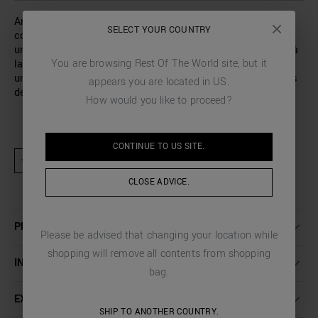
Antony Morato signe ces boxers confectionnés dans un
SELECT YOUR COUNTRY
coton stretch doux. De couleur unie, les boxers proposent
un tissu imprimé avec logo allover. L’élastique avec logo à
You are browsing
Rest Of The World
site, but it
la taille et les finitions contrastantes de couleur, habillent
un sous-vêtement confortable et soigné dans les moindres
appears you are located in
US
.
détails.
How would you like to proceed?
CONTINUE TO
US
SITE.
★ Produit exclu des activités promotionnelles et codes de réduction
CLOSE ADVICE.
PLUS DE DÉTAILS
Please be advised that changing your location while
shopping will remove all contents from shopping
INSTRUCTIONS DE LAVAGE
bag.
EXPÉDITION ET RETOURS
SHIP TO ANOTHER COUNTRY.