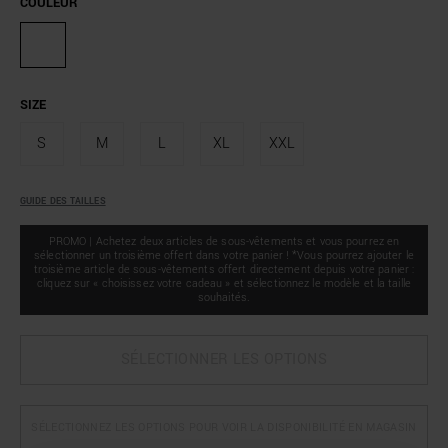
COULEUR
SIZE
S
M
L
XL
XXL
GUIDE DES TAILLES
PROMO | Achetez deux articles de sous-vêtements et vous pourrez en
sélectionner un troisième offert dans votre panier ! *Vous pourrez ajouter le
troisième article de sous-vêtements offert directement depuis votre panier :
cliquez sur « choisissez votre cadeau » et sélectionnez le modèle et la taille
souhaités.
SÉLECTIONNER LES OPTIONS
SÉLECTIONNEZ LES OPTIONS POUR VOIR LA DISPONIBILITÉ EN MAGASIN