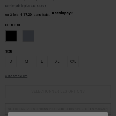
Dernier prix le plus bas:
64,50 €
€ 17.20
COULEUR
SIZE
S
M
L
XL
XXL
GUIDE DES TAILLES
SÉLECTIONNER LES OPTIONS
SÉLECTIONNEZ LES OPTIONS POUR VOIR LA DISPONIBILITÉ EN MAGASIN