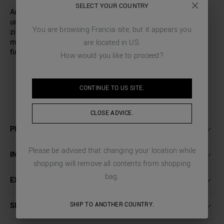
SELECT YOUR COUNTRY
Antony Morato signe ce pull en coton mélangé doux avec
une coupe classique. Le modèle se distingue grâce au col
You are browsing
Francia
site, but it appears you
zippé et à la finition perforée sur tout le devant et les
manches. Le bas et les manches se terminent par une
are located in
US
.
finition côtelée fine.
How would you like to proceed?
CONTINUE TO
US
SITE.
CLOSE ADVICE.
PLUS DE DÉTAILS
Please be advised that changing your location while
INSTRUCTIONS DE LAVAGE
shopping will remove all contents from shopping
bag.
EXPÉDITION ET RETOURS
SHIP TO ANOTHER COUNTRY.
SERVICE CLIENT