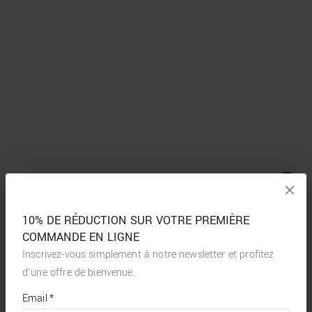
10% DE RÉDUCTION SUR VOTRE PREMIÈRE
COMMANDE EN LIGNE
Inscrivez-vous simplement à notre newsletter et profitez
d’une offre de bienvenue.
*
required
Email
*
fields