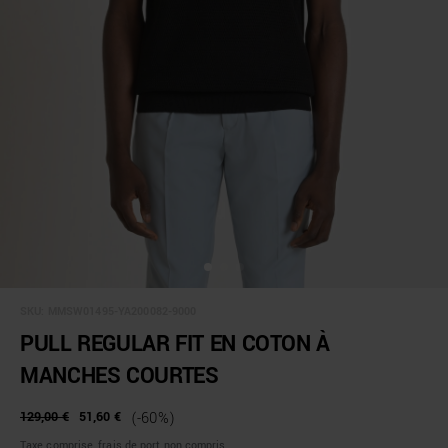
SKU:
MMSW01495-YA200082-9000
PULL REGULAR FIT EN COTON À
MANCHES COURTES
129,00 €
51,60 €
(-60%)
Taxe comprise, frais de port non compris