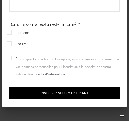
Sur quoi souhaites-tu rester informé ?
Homme
Enfant
En cliquant sur le bouton Inscription, vous consentez au traitement de
vos données personnelles pour l’inscription à la newsletter comme
indiqué dans la
note d’information
INSCRIVEZ-VOUS MAINTENANT