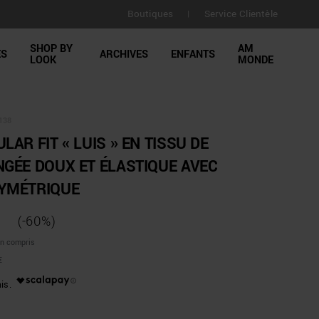
LIVRAISON GRATUITE pour toutes commandes supérieure
Boutiques
Service Clientèle
|
jours
SHOP BY
AM
ES
ARCHIVES
ENFANTS
LOOK
MONDE
138
AR FIT « LUIS » EN TISSU DE
GÉE DOUX ET ÉLASTIQUE AVEC
YMÉTRIQUE
(-60%)
on compris
€