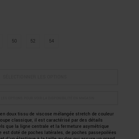
50
52
54
SÉLECTIONNER LES OPTIONS
 LES OPTIONS POUR VOIR LA DISPONIBILITÉ EN MAGASIN
en doux tissu de viscose mélangée stretch de couleur
upe classique, il est caractérisé par des détails
els que la ligne centrale et la fermeture asymétrique
 est doté de poches latérales, de poches passepoilées
 et d’un élastique à la taille au dos qui assure un grand