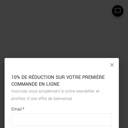
10% DE RÉDUCTION SUR VOTRE PREMIÈRE
COMMANDE EN LIGNE
Inscrivez-vous simplement à notre newsletter et
profitez d’une offre de bienvenue.
*
required
Email
*
fields