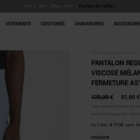
Tout à -50% : Offres d'été –
Profitez de l'offre !
line Shop
VETEMENTS
COSTUMES
CHAUSSURES
ACCESSOIR
SKU:
MMTS00043-FA600140-7
PANTALON REGUL
VISCOSE MÉLAN
FERMETURE AS
129,00 €
51,60 €
Taxe comprise, frais de port n
Dernier prix le plus bas:
64,50 
€ 17.20
COULEUR