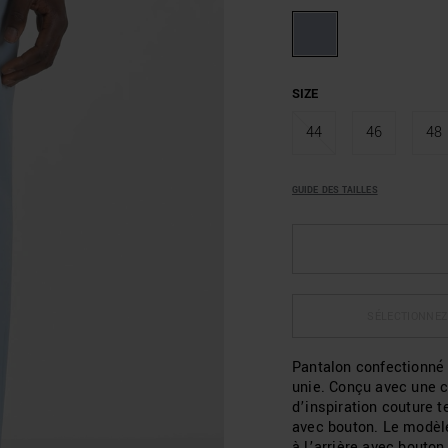
SIZE
44
46
48
GUIDE DES TAILLES
SÉLECTIONNEZ
Pantalon confectionné 
unie. Conçu avec une co
d’inspiration couture t
avec bouton. Le modèle
à l’arrière avec bouton