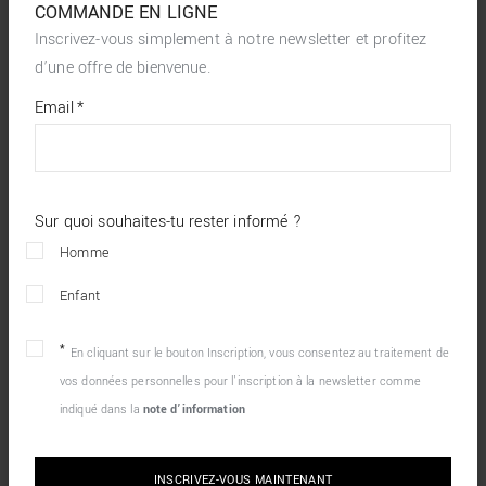
COMMANDE EN LIGNE
Inscrivez-vous simplement à notre newsletter et profitez
d’une offre de bienvenue.
*
required
Email
*
fields
Sur quoi souhaites-tu rester informé ?
Homme
Enfant
En cliquant sur le bouton Inscription, vous consentez au traitement de
vos données personnelles pour l’inscription à la newsletter comme
indiqué dans la
note d’information
INSCRIVEZ-VOUS MAINTENANT