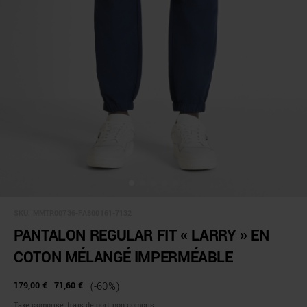
SKU:
MMTR00736-FA800161-7132
PANTALON REGULAR FIT « LARRY » EN
COTON MÉLANGÉ IMPERMÉABLE
179,00 €
71,60 €
(-60%)
Taxe comprise, frais de port non compris