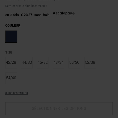
Dernier prix le plus bas:
89,50 €
€ 23.87
COULEUR
SIZE
42/28
44/30
46/32
48/34
50/36
52/38
54/40
GUIDE DES TAILLES
SÉLECTIONNER LES OPTIONS