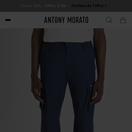
L
Tout à -50% : Offres d'été –
Profitez de l'offre !
su
Antony Morato - Official O