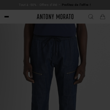
L
Tout à -50% : Offres d'été –
Profitez de l'offre !
su
Antony Morato - Official O