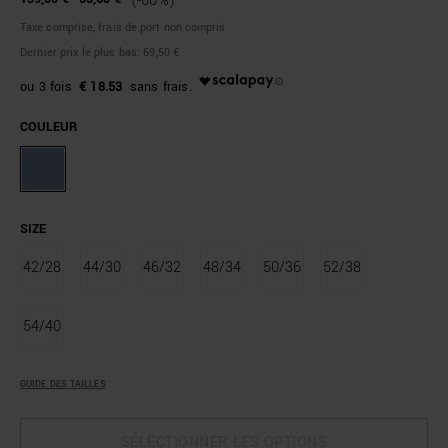
(-60%)
Taxe comprise, frais de port non compris
Dernier prix le plus bas:
69,50 €
€ 18.53
COULEUR
SIZE
42/28
44/30
46/32
48/34
50/36
52/38
54/40
GUIDE DES TAILLES
SÉLECTIONNER LES OPTIONS