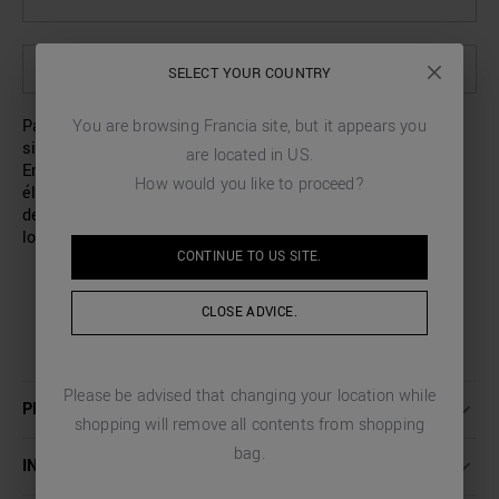
SÉLECTIONNEZ LES OPTIONS POUR VOIR LA DISPONIBILITÉ EN MAGASIN
SELECT YOUR COUNTRY
Parfait pour compléter le look décontracté, ce pantalon
You are browsing
Francia
site, but it appears you
signé Antony Morato présente une coupe classique.
are located in
US
.
Entièrement réalisé en coton doux, il est doté d’un
How would you like to proceed?
élastique avec un cordon de serrage réglable à la taille. Le
design est complété par deux poches zippées placées le
long de la jambe et une poche passepoilée au dos.
CONTINUE TO
US
SITE.
CLOSE ADVICE.
Please be advised that changing your location while
PLUS DE DÉTAILS
shopping will remove all contents from shopping
bag.
INSTRUCTIONS DE LAVAGE