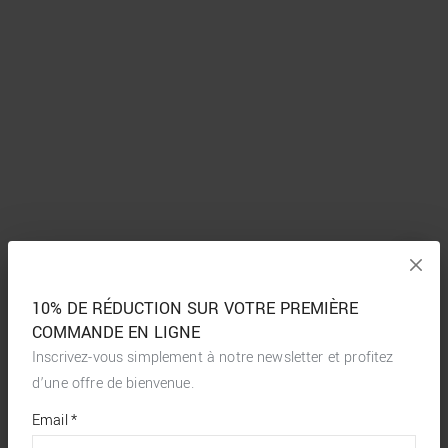
10% DE RÉDUCTION SUR VOTRE PREMIÈRE
COMMANDE EN LIGNE
Inscrivez-vous simplement à notre newsletter et profitez
d’une offre de bienvenue.
*
required
Email
*
fields