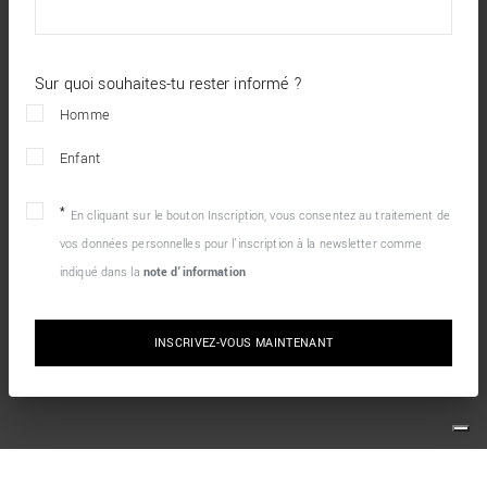
Sur quoi souhaites-tu rester informé ?
Homme
Enfant
En cliquant sur le bouton Inscription, vous consentez au traitement de
vos données personnelles pour l’inscription à la newsletter comme
indiqué dans la
note d’information
INSCRIVEZ-VOUS MAINTENANT