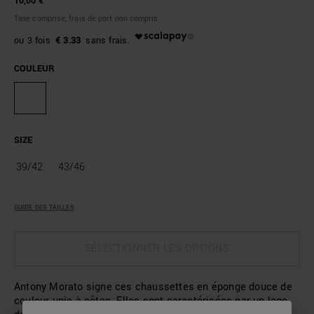
10,00 €
Taxe comprise, frais de port non compris
€ 3.33
COULEUR
SIZE
39/42
43/46
GUIDE DES TAILLES
SÉLECTIONNER LES OPTIONS
Antony Morato signe ces chaussettes en éponge douce de
couleur unie à côtes. Elles sont caractérisées par un logo