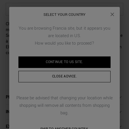
SÉLECTIONNEZ LES OPTIONS POUR VOIR LA DISPONIBILITÉ EN MAGASIN
SELECT YOUR COUNTRY
Chemise slim fit modèle « Napoli » en coton et lin
You are browsing
Francia
site, but it appears you
mélangés avec imprimé abstrait de couleur contrastante.
Son tissu au toucher doux la rend particulièrement agréable
are located in
US
.
à porter, même lors des journées d’été les plus chaudes.
How would you like to proceed?
Elle présente des pinces au dos pour une coupe ajustée, un
col italien et des poignets à deux boutons.
CONTINUE TO
US
SITE.
CLOSE ADVICE.
PLUS DE DÉTAILS
Please be advised that changing your location while
shopping will remove all contents from shopping
INSTRUCTIONS DE LAVAGE
bag.
EXPÉDITION ET RETOURS