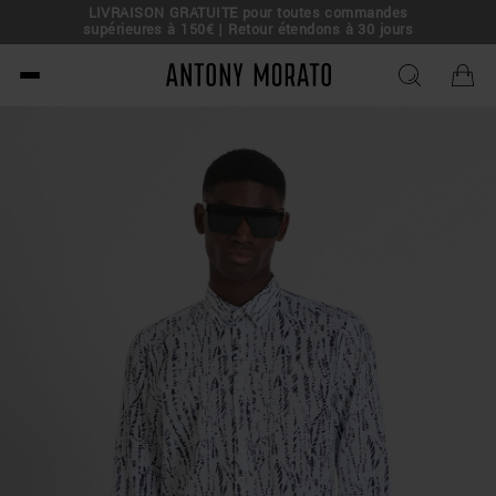
LIVRAISON GRATUITE pour toutes commandes
e !
supérieures à 150€ | Retour étendons à 30 jours
Antony Morato - Official O