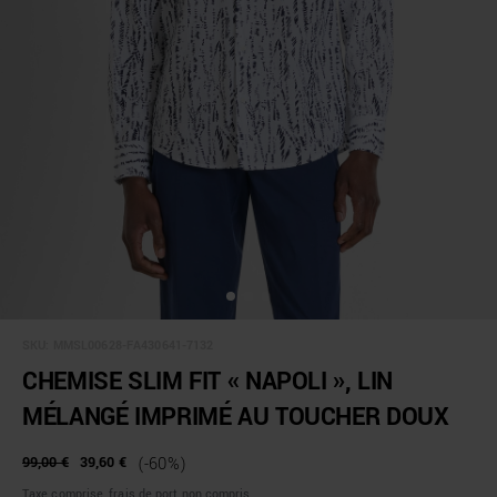
SKU:
MMSL00628-FA430641-7132
CHEMISE SLIM FIT « NAPOLI », LIN
MÉLANGÉ IMPRIMÉ AU TOUCHER DOUX
99,00 €
39,60 €
(-60%)
Taxe comprise, frais de port non compris