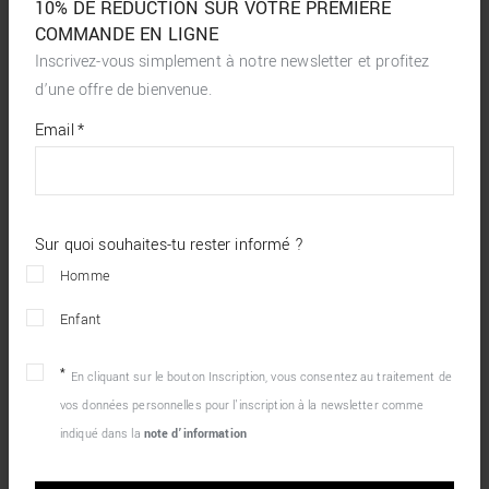
10% DE RÉDUCTION SUR VOTRE PREMIÈRE
COMMANDE EN LIGNE
Inscrivez-vous simplement à notre newsletter et profitez
d’une offre de bienvenue.
*
required
Email
*
fields
Sur quoi souhaites-tu rester informé ?
Homme
Enfant
En cliquant sur le bouton Inscription, vous consentez au traitement de
vos données personnelles pour l’inscription à la newsletter comme
indiqué dans la
note d’information