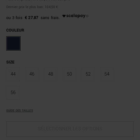
Dernier prix le plus bas:
104,50 €
€ 27.87
COULEUR
SIZE
44
46
48
50
52
54
56
GUIDE DES TAILLES
SÉLECTIONNER LES OPTIONS