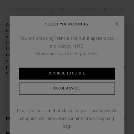
SÉLECTIONNEZ LES OPTIONS POUR VOIR LA DISPONIBILITÉ EN MAGASIN
SELECT YOUR COUNTRY
Antony Morato signe ce blouson en tissu imperméable de
couleur unie, avec un col de type coréen. Le vêtement est
signé par un logo brodé sur la poitrine, tandis que la
You are browsing
Francia
site, but it appears you
fermeture avant et les poches maxi sont réalisées par des
are located in
US
.
fermetures éclair, avec un tissu denim contrasté et des
How would you like to proceed?
rabats sur le dessus. Ce blouson pratique est complété par
une petite poche sur la manche et par un ourlet et des
poignets élastiques. Ce blouson fonctionnel est l’allié idéal
de tous vos looks urbains.
CONTINUE TO
US
SITE.
CLOSE ADVICE.
Please be advised that changing your location while
shopping will remove all contents from shopping
PLUS DE DÉTAILS
bag.